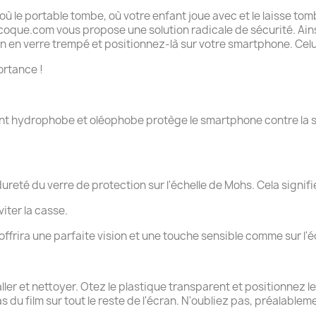
ù le portable tombe, où votre enfant joue avec et le laisse to
tacoque.com vous propose une solution radicale de sécurité. Ains
 en verre trempé et positionnez-là sur votre smartphone. Celui-
ortance !
nt hydrophobe et oléophobe protège le smartphone contre la su
ureté du verre de protection sur l'échelle de Mohs. Cela signifie
iter la casse.
s offrira une parfaite vision et une touche sensible comme sur l'é
taller et nettoyer. Otez le plastique transparent et positionnez
as du film sur tout le reste de l'écran. N'oubliez pas, préalab