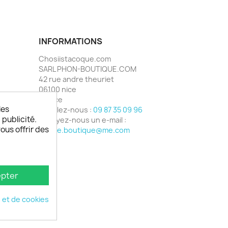
INFORMATIONS
Chosiistacoque.com
SARL PHON-BOUTIQUE.COM
42 rue andre theuriet
06100 nice
France
les
Appelez-nous :
09 87 35 09 96
 publicité.
Envoyez-nous un e-mail :
vous offrir des
phone.boutique@me.com
pter
é et de cookies