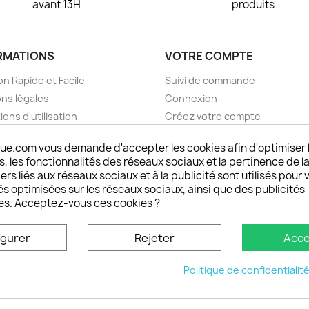
avant 13H
produits
RMATIONS
VOTRE COMPTE
on Rapide et Facile
Suivi de commande
ns légales
Connexion
ions d'utilisation
Créez votre compte
pos
Mes alertes
ue.com vous demande d'accepter les cookies afin d'optimiser 
nt sécurisé choisistacoque
 les fonctionnalités des réseaux sociaux et la pertinence de la
rs et remboursements
ers liés aux réseaux sociaux et à la publicité sont utilisés pour 
son DOM TOM et outremer
és optimisées sur les réseaux sociaux, ainsi que des publicités
es. Acceptez-vous ces cookies ?
oisistacoque
nt personnaliser son
igurer
Rejeter
Acce
phone
ctez-nous
Politique de confidentialit
u site
© 2026 - choisistacoque.com