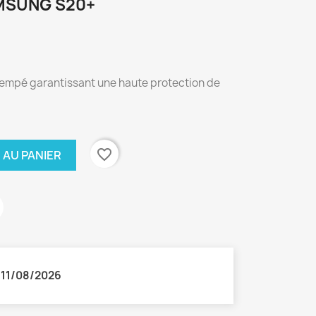
MSUNG S20+
trempé garantissant une haute protection de
favorite_border
 AU PANIER
:
11/08/2026