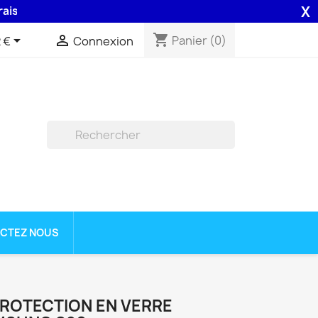
X
 48H assurée par la Poste .
shopping_cart


Panier
(0)
 €
Connexion

CTEZ NOUS
PROTECTION EN VERRE