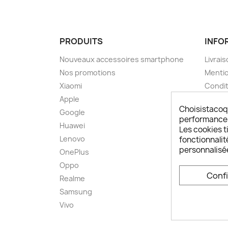
PRODUITS
INFO
Nouveaux accessoires smartphone
Livrais
Nos promotions
Mentio
Xiaomi
Condit
Apple
A pro
Choisistacoq
Google
Paieme
performances,
Huawei
Retou
Les cookies ti
Lenovo
Livrai
fonctionnalit
personnalisé
OnePlus
FAQ ch
Oppo
Comme
Conf
smart
Realme
Conta
Samsung
Plan d
Vivo