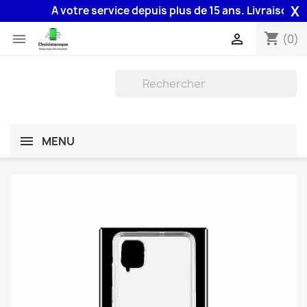
X
A votre service depuis plus de 15 ans. Livraison 48H 
shopping_cart


(0)
MENU