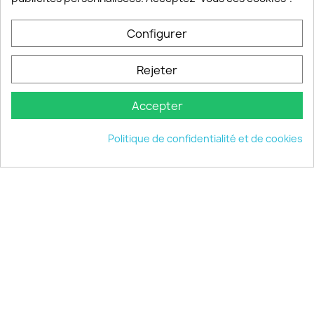
PRODUITS

Configurer
INFORMATIONS

Rejeter
VOTRE COMPTE

Accepter
INFORMATIONS
keyboard_arrow_down
Politique de confidentialité et de cookies
© 2026 - choisistacoque.com