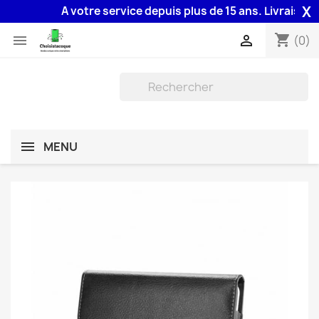
X
A votre service depuis plus de 15 ans. Livraison 48
shopping_cart


(0)
MENU