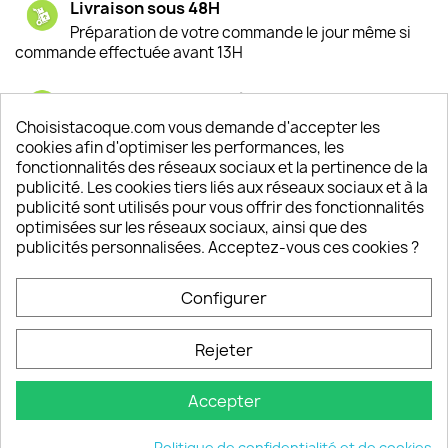
Livraison sous 48H
Préparation de votre commande le jour même si
commande effectuée avant 13H
Satisfaction de nos clients
Depuis 2009, entre 92% et 94% de nos clients
Choisistacoque.com vous demande d'accepter les
sont satisfaits de nos produits
cookies afin d'optimiser les performances, les
fonctionnalités des réseaux sociaux et la pertinence de la
publicité. Les cookies tiers liés aux réseaux sociaux et à la
Un SAV à votre écoute
publicité sont utilisés pour vous offrir des fonctionnalités
Notre SAV est disponible 6/7J de 10h à 18H
optimisées sur les réseaux sociaux, ainsi que des
publicités personnalisées. Acceptez-vous ces cookies ?
Configurer
PRODUITS

Rejeter
INFORMATIONS

Accepter
VOTRE COMPTE

Politique de confidentialité et de cookies