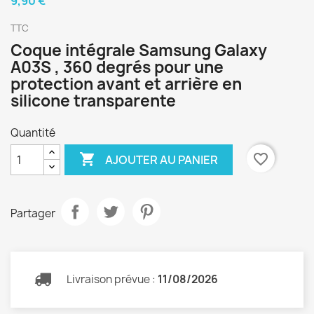
9,90 €
TTC
Coque intégrale Samsung Galaxy
A03S , 360 degrés pour une
protection avant et arrière en
silicone transparente
Quantité

favorite_border
AJOUTER AU PANIER
Partager
Livraison prévue :
11/08/2026