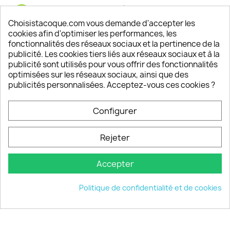
Satisfaction de nos clients
Depuis 2009, entre 92% et 94% de nos clients
Choisistacoque.com vous demande d'accepter les
sont satisfaits de nos produits
cookies afin d'optimiser les performances, les
fonctionnalités des réseaux sociaux et la pertinence de la
publicité. Les cookies tiers liés aux réseaux sociaux et à la
Un SAV à votre écoute
publicité sont utilisés pour vous offrir des fonctionnalités
Notre SAV est disponible 6/7J de 10h à 18H
optimisées sur les réseaux sociaux, ainsi que des
publicités personnalisées. Acceptez-vous ces cookies ?
Configurer
PRODUITS

Rejeter
INFORMATIONS

Accepter
VOTRE COMPTE

Politique de confidentialité et de cookies
INFORMATIONS
keyboard_arrow_down
© 2026 - choisistacoque.com