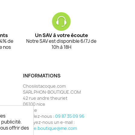
ents
Un SAV à votre écoute
94% de
Notre SAV est disponible 6/7J de
de nos
10h à 18H
INFORMATIONS
Chosiistacoque.com
SARL PHON-BOUTIQUE.COM
42 rue andre theuriet
06100 nice
France
les
Appelez-nous :
09 87 35 09 96
 publicité.
Envoyez-nous un e-mail :
vous offrir des
phone.boutique@me.com