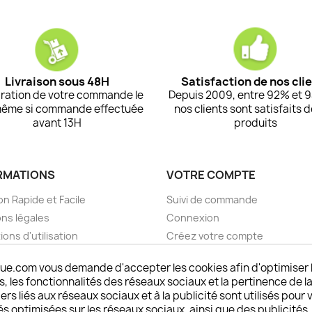
Livraison sous 48H
Satisfaction de nos cli
ration de votre commande le
Depuis 2009, entre 92% et 
même si commande effectuée
nos clients sont satisfaits 
avant 13H
produits
RMATIONS
VOTRE COMPTE
on Rapide et Facile
Suivi de commande
ns légales
Connexion
ions d'utilisation
Créez votre compte
pos
Mes alertes
ue.com vous demande d'accepter les cookies afin d'optimiser 
nt sécurisé choisistacoque
 les fonctionnalités des réseaux sociaux et la pertinence de la
rs et remboursements
ers liés aux réseaux sociaux et à la publicité sont utilisés pour 
son DOM TOM et outremer
és optimisées sur les réseaux sociaux, ainsi que des publicités