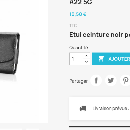
A22 5G
10,50 €
TTC
Etui ceinture noir
Quantité

AJOUTER
Partager
Livraison prévue 