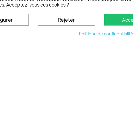
es. Acceptez-vous ces cookies ?
oisistacoque
nt personnaliser son
igurer
Rejeter
Acce
phone
ctez-nous
Politique de confidentialit
u site
© 2026 - choisistacoque.com