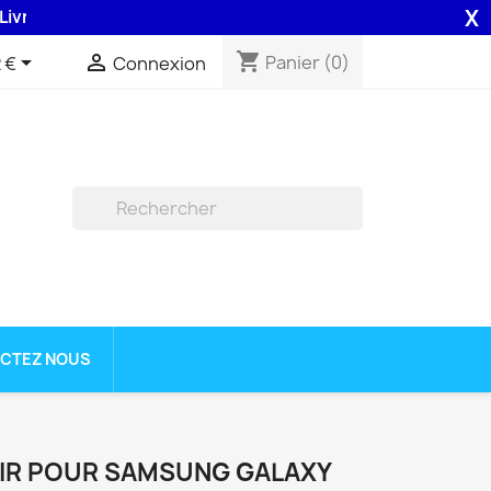
X
ison 48H assurée par la Poste .
shopping_cart


Panier
(0)
 €
Connexion

CTEZ NOUS
OIR POUR SAMSUNG GALAXY