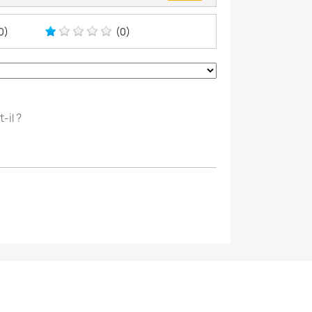
0)
(0)
-il ?