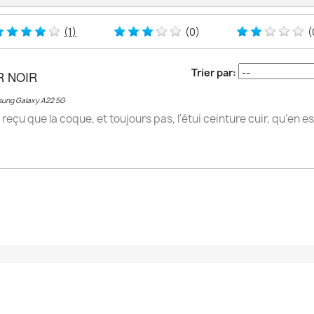
(1)
(0)
(
Trier par:
R NOIR
msung Galaxy A22 5G
i reçu que la coque, et toujours pas, l'étui ceinture cuir, qu'en est