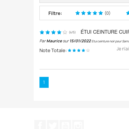
Filtre:
(0)
ÉTUI CEINTURE CUI
(
4
/
5
)
Par
Maurice
sur
15/01/2022
Etui ceinture noir pour Sa
Je n'a
Note Totale:
1
Facebook
Twitter
YouTube
Instagram