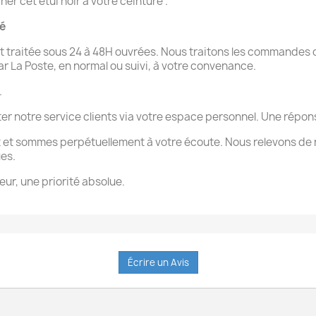
r cet étui noir a votre ceinture .
té
 traitée sous 24 à 48H ouvrées. Nous traitons les commandes d
par La Poste, en normal ou suivi, à votre convenance.
.
ter notre service clients via votre espace personnel. Une rép
 et sommes perpétuellement à votre écoute. Nous relevons de 
ues.
eur, une priorité absolue.
Écrire un Avis