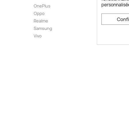
personnalisé
OnePlus
FAQ ch
Oppo
Comme
Conf
smart
Realme
Conta
Samsung
Plan d
Vivo