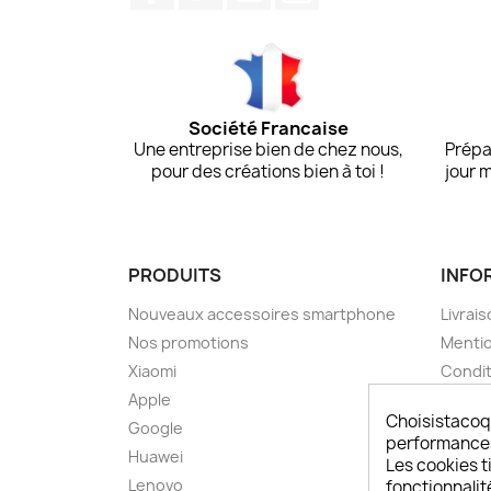
Société Francaise
Une entreprise bien de chez nous,
Prépa
pour des créations bien à toi !
jour 
PRODUITS
INFO
Nouveaux accessoires smartphone
Livrais
Nos promotions
Mentio
Xiaomi
Condit
Apple
A pro
Choisistacoq
Google
Paieme
performances,
Huawei
Retou
Les cookies ti
Lenovo
Livrai
fonctionnalit