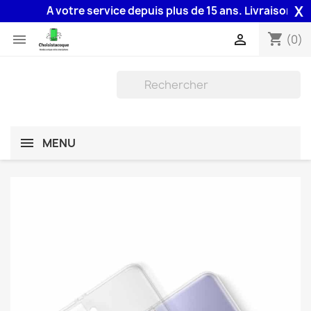
X
A votre service depuis plus de 15 ans. Livraison 48H a
shopping_cart


(0)
MENU