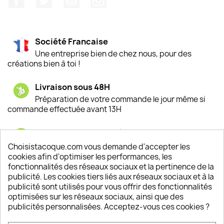
Société Francaise
Une entreprise bien de chez nous, pour des
créations bien à toi !
Livraison sous 48H
Préparation de votre commande le jour même si
commande effectuée avant 13H
Satisfaction de nos clients
Depuis 2009, entre 92% et 94% de nos clients
Choisistacoque.com vous demande d'accepter les
sont satisfaits de nos produits
cookies afin d'optimiser les performances, les
fonctionnalités des réseaux sociaux et la pertinence de la
publicité. Les cookies tiers liés aux réseaux sociaux et à la
Un SAV à votre écoute
publicité sont utilisés pour vous offrir des fonctionnalités
Notre SAV est disponible 6/7J de 10h à 18H
optimisées sur les réseaux sociaux, ainsi que des
publicités personnalisées. Acceptez-vous ces cookies ?