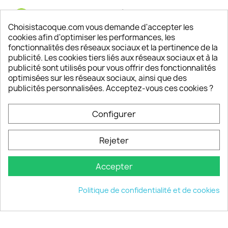
Satisfaction de nos clients
Depuis 2009, entre 92% et 94% de nos clients
Choisistacoque.com vous demande d'accepter les
sont satisfaits de nos produits
cookies afin d'optimiser les performances, les
fonctionnalités des réseaux sociaux et la pertinence de la
publicité. Les cookies tiers liés aux réseaux sociaux et à la
Un SAV à votre écoute
publicité sont utilisés pour vous offrir des fonctionnalités
Notre SAV est disponible 6/7J de 10h à 18H
optimisées sur les réseaux sociaux, ainsi que des
publicités personnalisées. Acceptez-vous ces cookies ?
Configurer
PRODUITS

Rejeter
INFORMATIONS

Accepter
VOTRE COMPTE

Politique de confidentialité et de cookies
INFORMATIONS
keyboard_arrow_down
© 2026 - choisistacoque.com