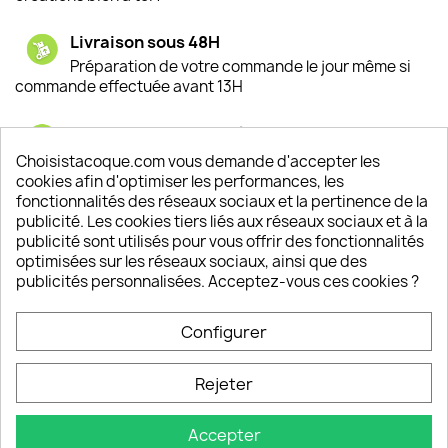
Livraison sous 48H
Préparation de votre commande le jour même si
commande effectuée avant 13H
Satisfaction de nos clients
Depuis 2009, entre 92% et 94% de nos clients
Choisistacoque.com vous demande d'accepter les
sont satisfaits de nos produits
cookies afin d'optimiser les performances, les
fonctionnalités des réseaux sociaux et la pertinence de la
publicité. Les cookies tiers liés aux réseaux sociaux et à la
Un SAV à votre écoute
publicité sont utilisés pour vous offrir des fonctionnalités
Notre SAV est disponible 6/7J de 10h à 18H
optimisées sur les réseaux sociaux, ainsi que des
publicités personnalisées. Acceptez-vous ces cookies ?
Configurer
PRODUITS

Rejeter
INFORMATIONS

Accepter
VOTRE COMPTE
