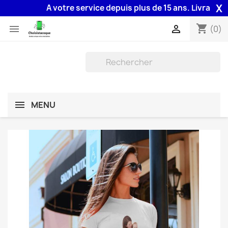
X
A votre service depuis plus de 15 ans. Livraison 48
shopping_cart


(0)
MENU