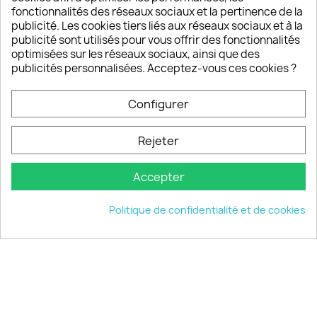
Un SAV à votre écoute
fonctionnalités des réseaux sociaux et la pertinence de la
Notre SAV est disponible 6/7J de 10h à 18H
publicité. Les cookies tiers liés aux réseaux sociaux et à la
publicité sont utilisés pour vous offrir des fonctionnalités
optimisées sur les réseaux sociaux, ainsi que des
publicités personnalisées. Acceptez-vous ces cookies ?
PRODUITS

Configurer
INFORMATIONS

Rejeter
VOTRE COMPTE

Accepter
INFORMATIONS
keyboard_arrow_down
Politique de confidentialité et de cookies
© 2026 - choisistacoque.com