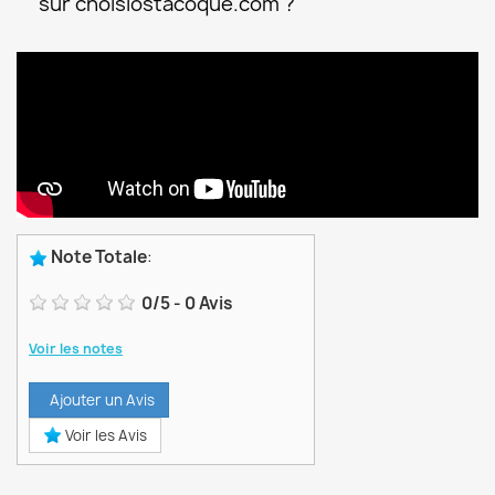
sur choisiostacoque.com ?
Note Totale
:
0
/
5
-
0
Avis
Voir les notes
Ajouter un Avis
Voir les Avis