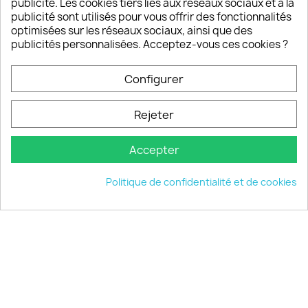
publicité. Les cookies tiers liés aux réseaux sociaux et à la
Un SAV à votre écoute
publicité sont utilisés pour vous offrir des fonctionnalités
Notre SAV est disponible 6/7J de 10h à 18H
optimisées sur les réseaux sociaux, ainsi que des
publicités personnalisées. Acceptez-vous ces cookies ?
Configurer
PRODUITS

Rejeter
INFORMATIONS

Accepter
VOTRE COMPTE

Politique de confidentialité et de cookies
INFORMATIONS
keyboard_arrow_down
© 2026 - choisistacoque.com