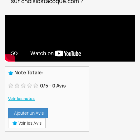
sur choisiostacoque.com ?
Note Totale
:
0
/
5
-
0
Avis
Voir les notes
Ajouter un Avis
Voir les Avis