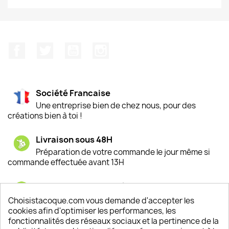
Facebook
Twitter
YouTube
Instagram
Société Francaise
Une entreprise bien de chez nous, pour des
créations bien à toi !
Livraison sous 48H
Préparation de votre commande le jour même si
commande effectuée avant 13H
Satisfaction de nos clients
Depuis 2009, entre 92% et 94% de nos clients
Choisistacoque.com vous demande d'accepter les
sont satisfaits de nos produits
cookies afin d'optimiser les performances, les
fonctionnalités des réseaux sociaux et la pertinence de la