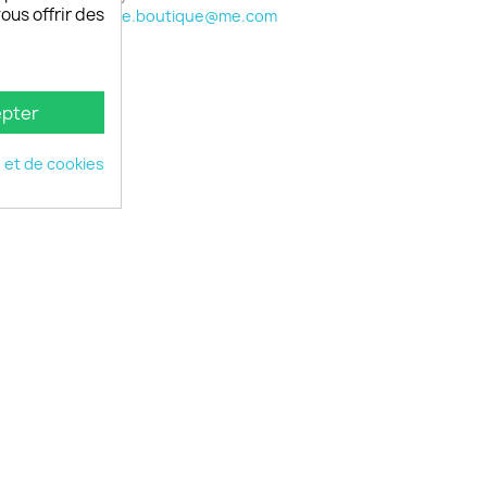
vous offrir des
phone.boutique@me.com
pter
é et de cookies