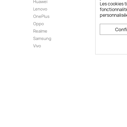
Huawei
Retou
Les cookies ti
Lenovo
Livrai
fonctionnalit
personnalisé
OnePlus
FAQ ch
Oppo
Comme
Conf
smart
Realme
Conta
Samsung
Plan d
Vivo