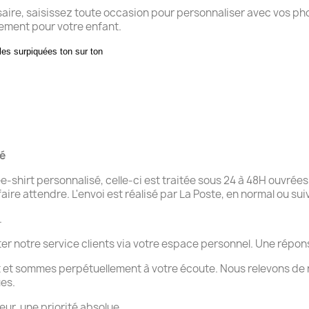
saire, saisissez toute occasion pour personnaliser avec vos ph
ement pour votre enfant.
les surpiquées ton sur ton
té
shirt personnalisé, celle-ci est traitée sous 24 à 48H ouvrée
aire attendre. L'envoi est réalisé par La Poste, en normal ou su
.
ter notre service clients via votre espace personnel. Une rép
 et sommes perpétuellement à votre écoute. Nous relevons de 
ues.
eur, une priorité absolue.