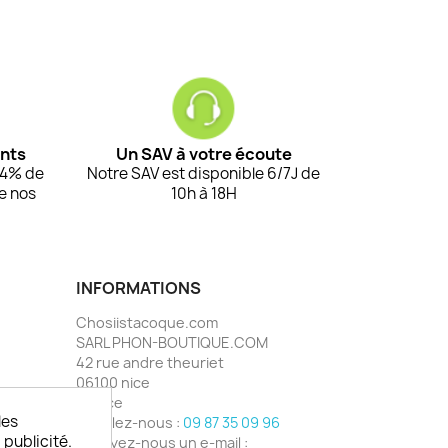
ents
Un SAV à votre écoute
94% de
Notre SAV est disponible 6/7J de
de nos
10h à 18H
INFORMATIONS
Chosiistacoque.com
SARL PHON-BOUTIQUE.COM
42 rue andre theuriet
06100 nice
France
les
Appelez-nous :
09 87 35 09 96
 publicité.
Envoyez-nous un e-mail :