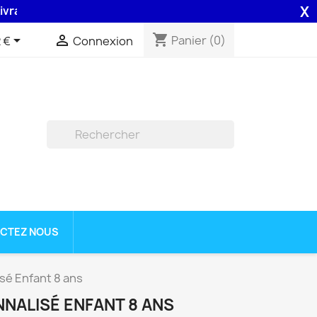
X
son 48H assurée par la Poste .
shopping_cart


Panier
(0)
 €
Connexion

CTEZ NOUS
sé Enfant 8 ans
NALISÉ ENFANT 8 ANS