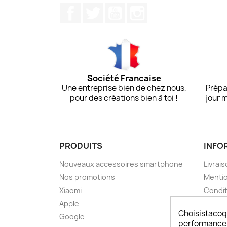
Facebook
Twitter
YouTube
Instagram
Société Francaise
Une entreprise bien de chez nous,
Prépa
pour des créations bien à toi !
jour 
PRODUITS
INFO
Nouveaux accessoires smartphone
Livrais
Nos promotions
Mentio
Xiaomi
Condit
Apple
A pro
Choisistacoq
Google
Paieme
performances,