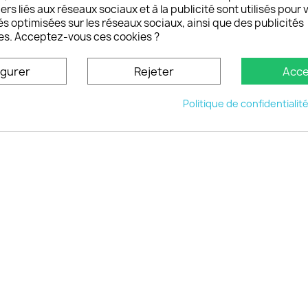
rs et remboursements
ers liés aux réseaux sociaux et à la publicité sont utilisés pour 
son DOM TOM et outremer
és optimisées sur les réseaux sociaux, ainsi que des publicités
es. Acceptez-vous ces cookies ?
oisistacoque
nt personnaliser son
igurer
Rejeter
Acce
phone
ctez-nous
Politique de confidentialit
u site
© 2026 - choisistacoque.com