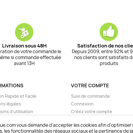
Livraison sous 48H
Satisfaction de nos cli
ration de votre commande le
Depuis 2009, entre 92% et 
même si commande effectuée
nos clients sont satisfaits 
avant 13H
produits
RMATIONS
VOTRE COMPTE
on Rapide et Facile
Suivi de commande
ns légales
Connexion
ions d'utilisation
Créez votre compte
pos
Mes alertes
ue.com vous demande d'accepter les cookies afin d'optimiser 
nt sécurisé choisistacoque
 les fonctionnalités des réseaux sociaux et la pertinence de la