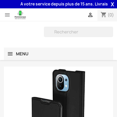
X
A votre service depuis plus de 15 ans. Livraison 48H
shopping_cart


(0)
MENU