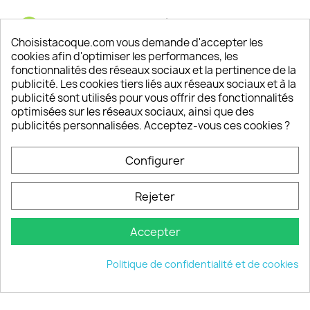
Satisfaction de nos clients
Depuis 2009, entre 92% et 94% de nos clients
Choisistacoque.com vous demande d'accepter les
sont satisfaits de nos produits
cookies afin d'optimiser les performances, les
fonctionnalités des réseaux sociaux et la pertinence de la
publicité. Les cookies tiers liés aux réseaux sociaux et à la
Un SAV à votre écoute
publicité sont utilisés pour vous offrir des fonctionnalités
Notre SAV est disponible 6/7J de 10h à 18H
optimisées sur les réseaux sociaux, ainsi que des
publicités personnalisées. Acceptez-vous ces cookies ?
Configurer
PRODUITS

Rejeter
INFORMATIONS

Accepter
VOTRE COMPTE

Politique de confidentialité et de cookies
INFORMATIONS
keyboard_arrow_down
© 2026 - choisistacoque.com