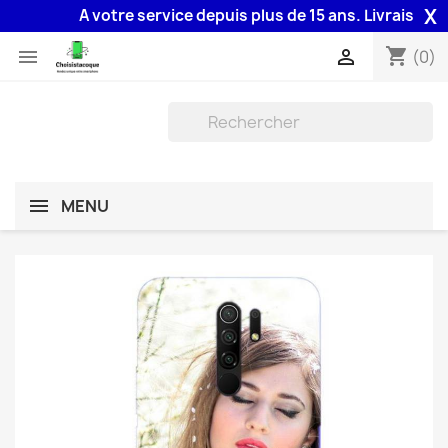
X
A votre service depuis plus de 15 ans. Livraison 48H 
shopping_cart


(0)
MENU