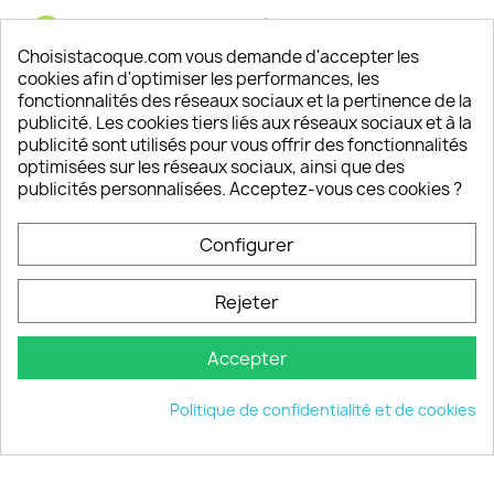
Satisfaction de nos clients
Depuis 2009, entre 92% et 94% de nos clients
Choisistacoque.com vous demande d'accepter les
sont satisfaits de nos produits
cookies afin d'optimiser les performances, les
fonctionnalités des réseaux sociaux et la pertinence de la
publicité. Les cookies tiers liés aux réseaux sociaux et à la
Un SAV à votre écoute
publicité sont utilisés pour vous offrir des fonctionnalités
Notre SAV est disponible 6/7J de 10h à 18H
optimisées sur les réseaux sociaux, ainsi que des
publicités personnalisées. Acceptez-vous ces cookies ?
Configurer
PRODUITS

Rejeter
INFORMATIONS

Accepter
VOTRE COMPTE

Politique de confidentialité et de cookies
INFORMATIONS
keyboard_arrow_down
© 2026 - choisistacoque.com