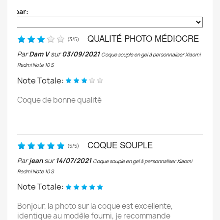
Trier par:
QUALITÉ PHOTO MÉDIOCRE
(
3
/
5
)
Par
Dam V
sur
03/09/2021
Coque souple en gel à personnaliser Xiaomi
Redmi Note 10 S
Note Totale:
Coque de bonne qualité
COQUE SOUPLE
(
5
/
5
)
Par
jean
sur
14/07/2021
Coque souple en gel à personnaliser Xiaomi
Redmi Note 10 S
Note Totale:
Bonjour, la photo sur la coque est excellente,
identique au modèle fourni, je recommande