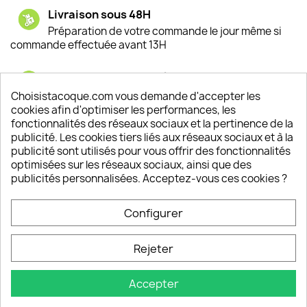
Livraison sous 48H
Préparation de votre commande le jour même si
commande effectuée avant 13H
Satisfaction de nos clients
Depuis 2009, entre 92% et 94% de nos clients
Choisistacoque.com vous demande d'accepter les
sont satisfaits de nos produits
cookies afin d'optimiser les performances, les
fonctionnalités des réseaux sociaux et la pertinence de la
publicité. Les cookies tiers liés aux réseaux sociaux et à la
Un SAV à votre écoute
publicité sont utilisés pour vous offrir des fonctionnalités
Notre SAV est disponible 6/7J de 10h à 18H
optimisées sur les réseaux sociaux, ainsi que des
publicités personnalisées. Acceptez-vous ces cookies ?
Configurer
PRODUITS

Rejeter
INFORMATIONS

Accepter
VOTRE COMPTE
