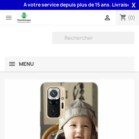
X
A votre service depuis plus de 15 ans. Livraison 48H a
shopping_cart


(0)
MENU