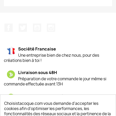
Facebook
Twitter
YouTube
Instagram
Société Francaise
Une entreprise bien de chez nous, pour des
créations bien à toi !
Livraison sous 48H
Préparation de votre commande le jour même si
commande effectuée avant 13H
Satisfaction de nos clients
Depuis 2009, entre 92% et 94% de nos clients
Choisistacoque.com vous demande d'accepter les
sont satisfaits de nos produits
cookies afin d'optimiser les performances, les
fonctionnalités des réseaux sociaux et la pertinence de la