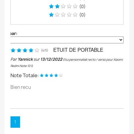
(0)
(0)
Trier par:
ETUIT DE PORTABLE
(
4
/
5
)
Par
Yannick
sur
13/12/2022
Etui personnalisé recto / verso pour Xiaomi
Redmi Note 10 S
Note Totale:
Bien recu
1