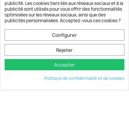
publicité. Les cookies tiers liés aux réseaux sociaux et à la
Un SAV à votre écoute
publicité sont utilisés pour vous offrir des fonctionnalités
Notre SAV est disponible 6/7J de 10h à 18H
optimisées sur les réseaux sociaux, ainsi que des
publicités personnalisées. Acceptez-vous ces cookies ?
Configurer
PRODUITS

Rejeter
INFORMATIONS

Accepter
VOTRE COMPTE

Politique de confidentialité et de cookies
INFORMATIONS
keyboard_arrow_down
© 2026 - choisistacoque.com