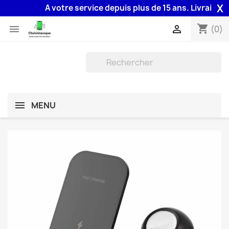
X
A votre service depuis plus de 15 ans. Livraison 48
shopping_cart


(0)
MENU