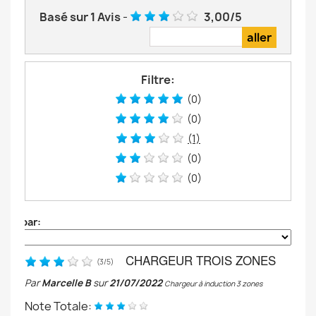
Basé sur
1
Avis
-
3,00
/
5
Filtre:
(0)
(0)
(1)
(0)
(0)
Trier par:
CHARGEUR TROIS ZONES
(
3
/
5
)
Par
Marcelle B
sur
21/07/2022
Chargeur à induction 3 zones
Note Totale: