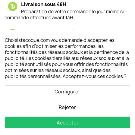
Livraison sous 48H
Préparation de votre commande le jour même si
commande effectuée avant 13H
Satisfaction de nos clients
Depuis 2009, entre 92% et 94% de nos clients
Choisistacoque.com vous demande d'accepter les
sont satisfaits de nos produits
cookies afin d'optimiser les performances, les
fonctionnalités des réseaux sociaux et la pertinence de la
publicité. Les cookies tiers liés aux réseaux sociaux et à la
Un SAV à votre écoute
publicité sont utilisés pour vous offrir des fonctionnalités
Notre SAV est disponible 6/7J de 10h à 18H
optimisées sur les réseaux sociaux, ainsi que des
publicités personnalisées. Acceptez-vous ces cookies ?
Configurer
PRODUITS

Rejeter
INFORMATIONS

Accepter
VOTRE COMPTE
