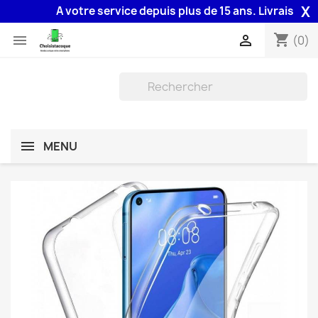
X
A votre service depuis plus de 15 ans. Livraison 48H
shopping_cart


(0)
MENU