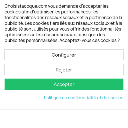
Depuis 2009, entre 92% et 94% de nos clients
Choisistacoque.com vous demande d'accepter les
sont satisfaits de nos produits
cookies afin d'optimiser les performances, les
fonctionnalités des réseaux sociaux et la pertinence de la
publicité. Les cookies tiers liés aux réseaux sociaux et à la
Un SAV à votre écoute
publicité sont utilisés pour vous offrir des fonctionnalités
Notre SAV est disponible 6/7J de 10h à 18H
optimisées sur les réseaux sociaux, ainsi que des
publicités personnalisées. Acceptez-vous ces cookies ?
Configurer
PRODUITS

Rejeter
INFORMATIONS

Accepter
VOTRE COMPTE

Politique de confidentialité et de cookies
INFORMATIONS
keyboard_arrow_down
© 2026 - choisistacoque.com