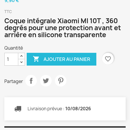
9,90 €
TTC
Coque intégrale Xiaomi MI 10T , 360
degrés pour une protection avant et
arrière en silicone transparente
Quantité

favorite_border
AJOUTER AU PANIER
Partager
Livraison prévue :
10/08/2026