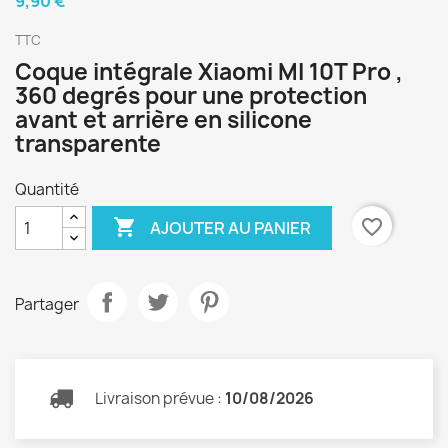
9,90 €
TTC
Coque intégrale Xiaomi MI 10T Pro ,
360 degrés pour une protection
avant et arrière en silicone
transparente
Quantité

favorite_border
AJOUTER AU PANIER
Partager
Livraison prévue :
10/08/2026