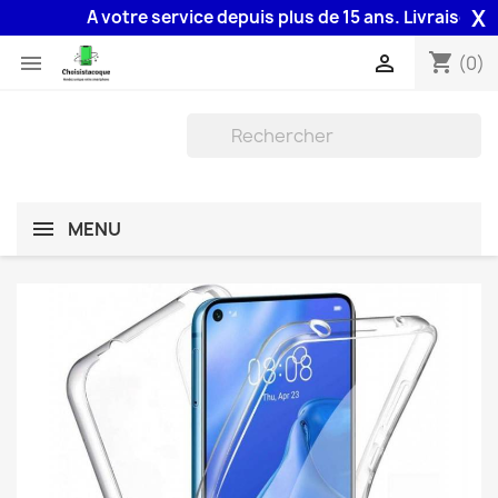
X
A votre service depuis plus de 15 ans. Livraison 48H
shopping_cart


(0)
MENU