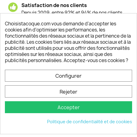
Satisfaction de nos clients
Depuis 2009, entre 92% et 94% de nos clients
sont satisfaits de nos produits
Choisistacoque.com vous demande d'accepter les
cookies afin d'optimiser les performances, les
Un SAV à votre écoute
fonctionnalités des réseaux sociaux et la pertinence de la
Notre SAV est disponible 6/7J de 10h à 18H
publicité. Les cookies tiers liés aux réseaux sociaux et à la
publicité sont utilisés pour vous offrir des fonctionnalités
optimisées sur les réseaux sociaux, ainsi que des
publicités personnalisées. Acceptez-vous ces cookies ?
PRODUITS

Configurer
INFORMATIONS

Rejeter
VOTRE COMPTE

Accepter
INFORMATIONS
keyboard_arrow_down
Politique de confidentialité et de cookies
© 2026 - choisistacoque.com