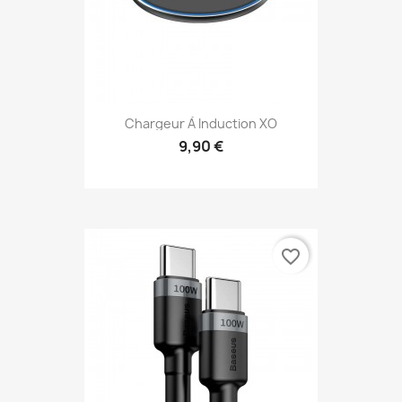
Chargeur À Induction XO
9,90 €
favorite_border