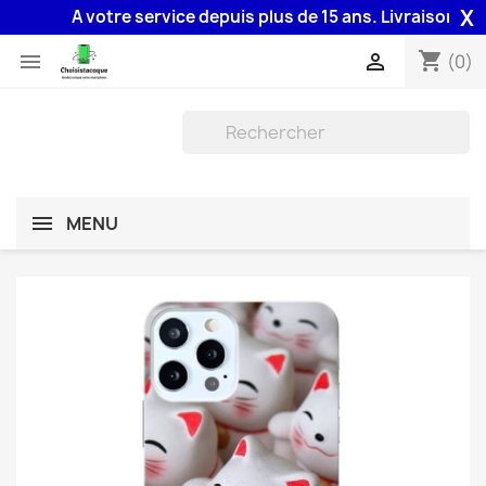
X
A votre service depuis plus de 15 ans. Livraison 48H as
shopping_cart


(0)
MENU