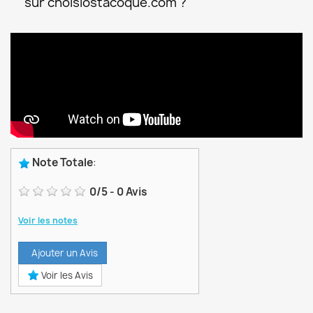
sur choisiostacoque.com ?
Note Totale
:
0
/
5
-
0
Avis
Voir les notes
Ajouter un Avis
Voir les Avis