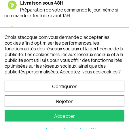
Livraison sous 48H
Préparation de votre commande le jour même si
commande effectuée avant 13H
Satisfaction de nos clients
Depuis 2009, entre 92% et 94% de nos clients
Choisistacoque.com vous demande d'accepter les
sont satisfaits de nos produits
cookies afin d'optimiser les performances, les
fonctionnalités des réseaux sociaux et la pertinence de la
publicité. Les cookies tiers liés aux réseaux sociaux et à la
Un SAV à votre écoute
publicité sont utilisés pour vous offrir des fonctionnalités
Notre SAV est disponible 6/7J de 10h à 18H
optimisées sur les réseaux sociaux, ainsi que des
publicités personnalisées. Acceptez-vous ces cookies ?
Configurer
PRODUITS

Rejeter
INFORMATIONS

Accepter
VOTRE COMPTE
