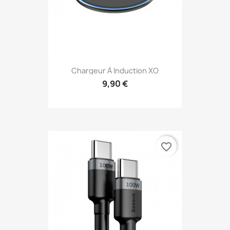
Chargeur À Induction XO
9,90 €
favorite_border