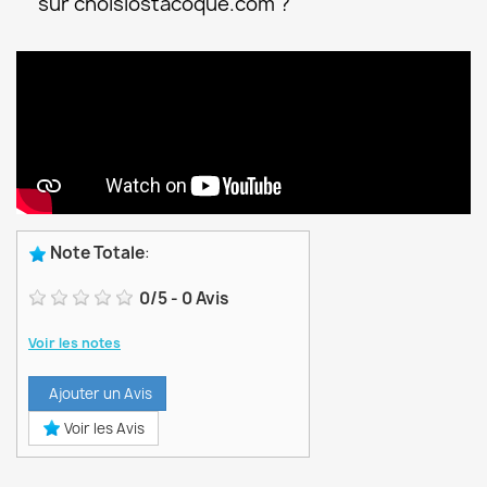
sur choisiostacoque.com ?
Note Totale
:
0
/
5
-
0
Avis
Voir les notes
Ajouter un Avis
Voir les Avis