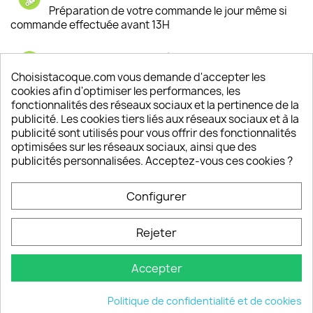
Préparation de votre commande le jour même si
commande effectuée avant 13H
Satisfaction de nos clients
Depuis 2009, entre 92% et 94% de nos clients
Choisistacoque.com vous demande d'accepter les
sont satisfaits de nos produits
cookies afin d'optimiser les performances, les
fonctionnalités des réseaux sociaux et la pertinence de la
publicité. Les cookies tiers liés aux réseaux sociaux et à la
Un SAV à votre écoute
publicité sont utilisés pour vous offrir des fonctionnalités
Notre SAV est disponible 6/7J de 10h à 18H
optimisées sur les réseaux sociaux, ainsi que des
publicités personnalisées. Acceptez-vous ces cookies ?
Configurer
PRODUITS

Rejeter
INFORMATIONS

Accepter
VOTRE COMPTE

Politique de confidentialité et de cookies
INFORMATIONS
keyboard_arrow_down