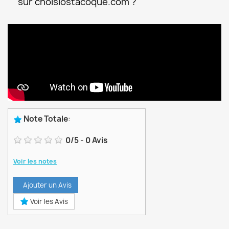
sur choisiostacoque.com ?
Note Totale
:
0
/
5
-
0
Avis
Voir les notes
Ajouter un Avis
Voir les Avis