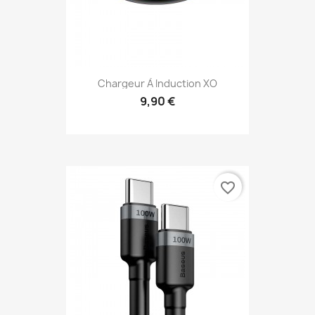
Chargeur À Induction XO
9,90 €
favorite_border