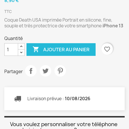
8,90 €
TTC
Coque Death USA imprimée Portrait en silicone, fine,
souple et très protectrice de votre smartphone
iPhone 13
Quantité

favorite_border
AJOUTER AU PANIER
Partager
Livraison prévue :
10/08/2026
Vous voulez personnaliser votre téléphone