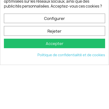
optimisées sur les réseaux sociaux, ainsi que des
publicités personnalisées. Acceptez-vous ces cookies ?
PRODUITS

Configurer
INFORMATIONS

Rejeter
VOTRE COMPTE

Accepter
INFORMATIONS
keyboard_arrow_down
Politique de confidentialité et de cookies
© 2026 - choisistacoque.com