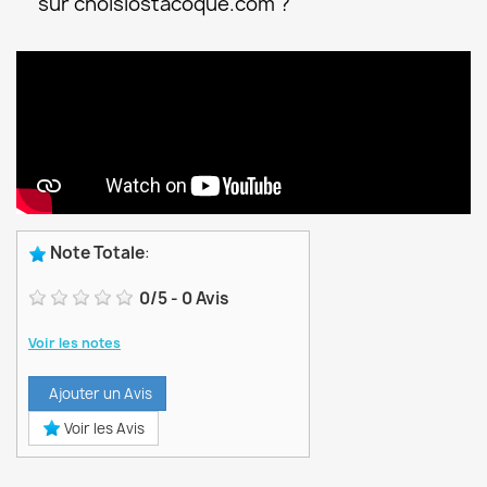
sur choisiostacoque.com ?
Note Totale
:
0
/
5
-
0
Avis
Voir les notes
Ajouter un Avis
Voir les Avis