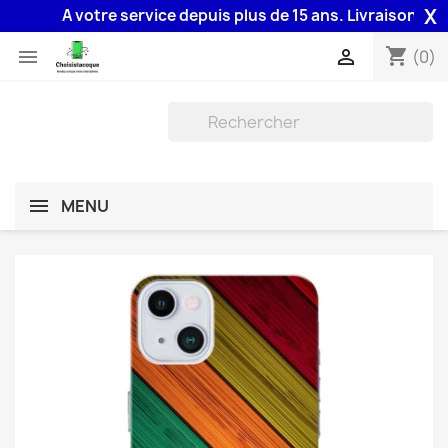
X
A votre service depuis plus de 15 ans. Livraison 48H ass
shopping_cart


(0)
MENU