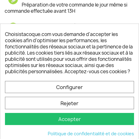
Préparation de votre commande le jour même si
commande effectuée avant 13H
Satisfaction de nos clients
Depuis 2009, entre 92% et 94% de nos clients
Choisistacoque.com vous demande d'accepter les
sont satisfaits de nos produits
cookies afin d'optimiser les performances, les
fonctionnalités des réseaux sociaux et la pertinence de la
publicité. Les cookies tiers liés aux réseaux sociaux et à la
Un SAV à votre écoute
publicité sont utilisés pour vous offrir des fonctionnalités
Notre SAV est disponible 6/7J de 10h à 18H
optimisées sur les réseaux sociaux, ainsi que des
publicités personnalisées. Acceptez-vous ces cookies ?
Configurer
PRODUITS

Rejeter
INFORMATIONS

Accepter
VOTRE COMPTE

Politique de confidentialité et de cookies
INFORMATIONS
keyboard_arrow_down