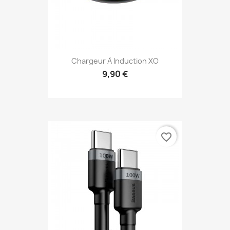
Chargeur À Induction XO
9,90 €
favorite_border