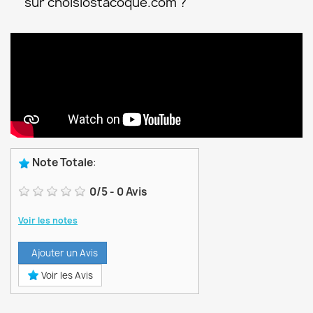
sur choisiostacoque.com ?
Note Totale
:
0
/
5
-
0
Avis
Voir les notes
Ajouter un Avis
Voir les Avis