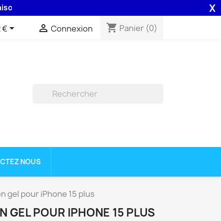
X
8H assurée par la Poste .
shopping_cart


Panier
(0)
 €
Connexion

CTEZ NOUS
n gel pour iPhone 15 plus
N GEL POUR IPHONE 15 PLUS