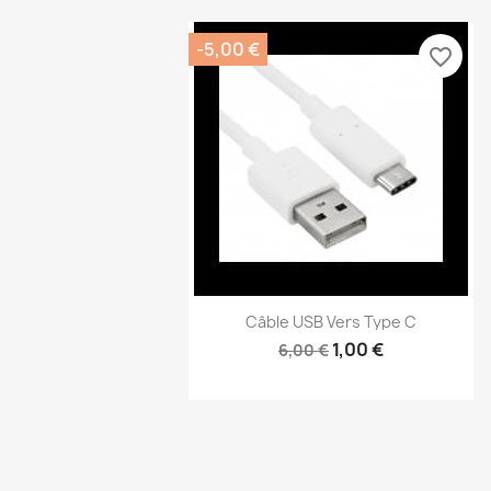
-5,00 €
favorite_border
Câble USB Vers Type C
1,00 €
6,00 €
Aperçu rapide
