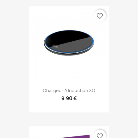
favorite_border
Chargeur À Induction XO
9,90 €
Aperçu rapide

favorite_border