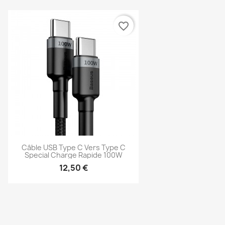
favorite_border
Câble USB Type C Vers Type C
Special Charge Rapide 100W
12,50 €
Aperçu rapide
