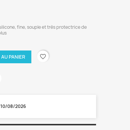
ilicone, fine, souple et très protectrice de
plus
favorite_border
 AU PANIER
:
10/08/2026