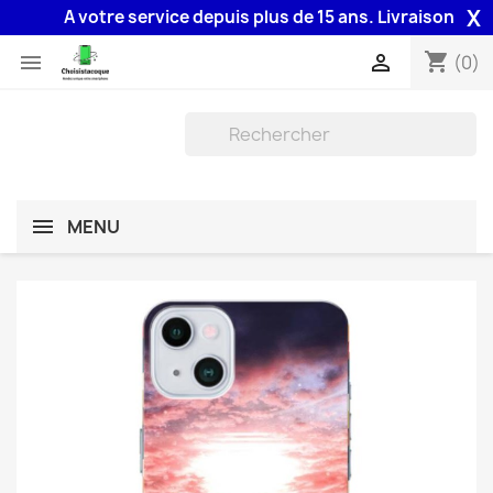
X
A votre service depuis plus de 15 ans. Livraison 48H ass
shopping_cart


(0)
MENU