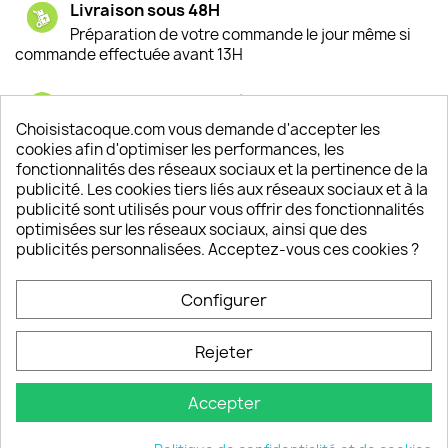
Livraison sous 48H
Préparation de votre commande le jour même si
commande effectuée avant 13H
Satisfaction de nos clients
Depuis 2009, entre 92% et 94% de nos clients
Choisistacoque.com vous demande d'accepter les
sont satisfaits de nos produits
cookies afin d'optimiser les performances, les
fonctionnalités des réseaux sociaux et la pertinence de la
publicité. Les cookies tiers liés aux réseaux sociaux et à la
Un SAV à votre écoute
publicité sont utilisés pour vous offrir des fonctionnalités
Notre SAV est disponible 6/7J de 10h à 18H
optimisées sur les réseaux sociaux, ainsi que des
publicités personnalisées. Acceptez-vous ces cookies ?
Configurer
PRODUITS

Rejeter
INFORMATIONS

Accepter
VOTRE COMPTE
