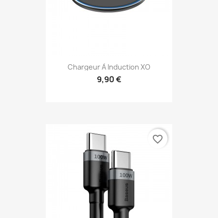
Chargeur À Induction XO
9,90 €
favorite_border