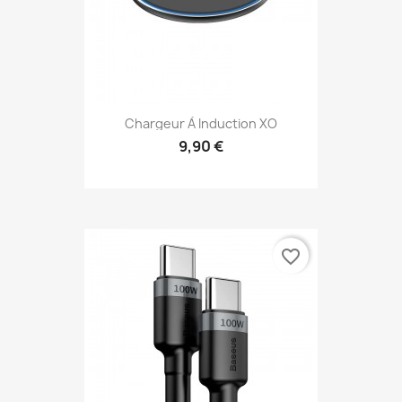
Chargeur À Induction XO
9,90 €
favorite_border