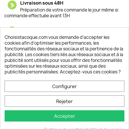
Livraison sous 48H
Préparation de votre commande le jour même si
commande effectuée avant 13H
Satisfaction de nos clients
Depuis 2009, entre 92% et 94% de nos clients
Choisistacoque.com vous demande d'accepter les
sont satisfaits de nos produits
cookies afin d'optimiser les performances, les
fonctionnalités des réseaux sociaux et la pertinence de la
publicité. Les cookies tiers liés aux réseaux sociaux et à la
Un SAV à votre écoute
publicité sont utilisés pour vous offrir des fonctionnalités
Notre SAV est disponible 6/7J de 10h à 18H
optimisées sur les réseaux sociaux, ainsi que des
publicités personnalisées. Acceptez-vous ces cookies ?
Configurer
PRODUITS

Rejeter
INFORMATIONS

Accepter
VOTRE COMPTE
