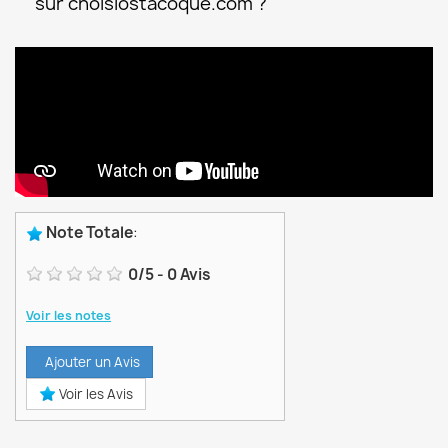
sur choisiostacoque.com ?
Note Totale
:
0
/
5
-
0
Avis
Voir les notes
Ajouter un Avis
Voir les Avis