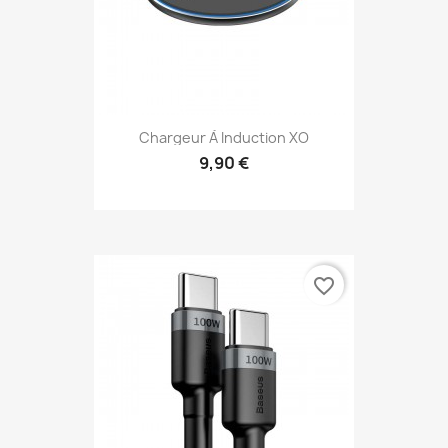
Chargeur À Induction XO
9,90 €
favorite_border