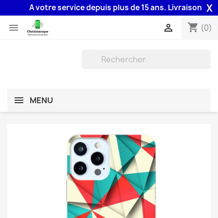
X
A votre service depuis plus de 15 ans. Livraison 48H ass
shopping_cart


(0)
MENU