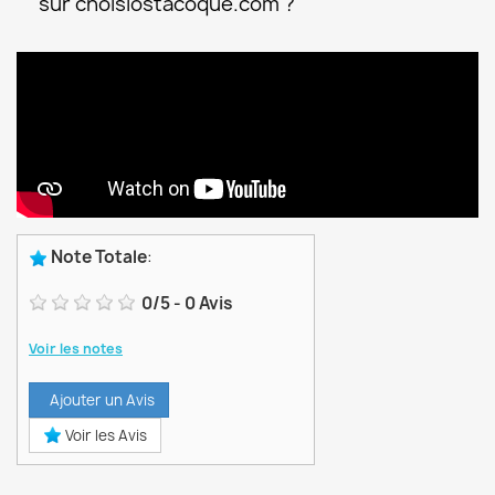
sur choisiostacoque.com ?
Note Totale
:
0
/
5
-
0
Avis
Voir les notes
Ajouter un Avis
Voir les Avis