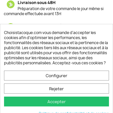
Livraison sous 48H
Préparation de votre commande le jour même si
commande effectuée avant 13H
Satisfaction de nos clients
Depuis 2009, entre 92% et 94% de nos clients
Choisistacoque.com vous demande d'accepter les
sont satisfaits de nos produits
cookies afin d'optimiser les performances, les
fonctionnalités des réseaux sociaux et la pertinence de la
publicité. Les cookies tiers liés aux réseaux sociaux et à la
Un SAV à votre écoute
publicité sont utilisés pour vous offrir des fonctionnalités
Notre SAV est disponible 6/7J de 10h à 18H
optimisées sur les réseaux sociaux, ainsi que des
publicités personnalisées. Acceptez-vous ces cookies ?
Configurer
PRODUITS

Rejeter
INFORMATIONS

Accepter
VOTRE COMPTE
