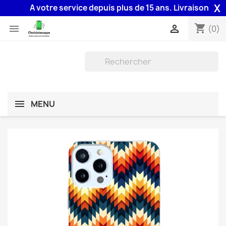
X
A votre service depuis plus de 15 ans. Livraison 48H ass
shopping_cart


(0)
MENU