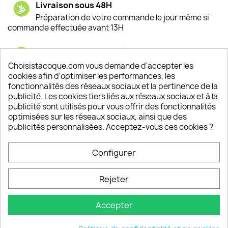
Livraison sous 48H
Préparation de votre commande le jour même si
commande effectuée avant 13H
Satisfaction de nos clients
Depuis 2009, entre 92% et 94% de nos clients
Choisistacoque.com vous demande d'accepter les
sont satisfaits de nos produits
cookies afin d'optimiser les performances, les
fonctionnalités des réseaux sociaux et la pertinence de la
publicité. Les cookies tiers liés aux réseaux sociaux et à la
Un SAV à votre écoute
publicité sont utilisés pour vous offrir des fonctionnalités
Notre SAV est disponible 6/7J de 10h à 18H
optimisées sur les réseaux sociaux, ainsi que des
publicités personnalisées. Acceptez-vous ces cookies ?
Configurer
PRODUITS

Rejeter
INFORMATIONS

Accepter
VOTRE COMPTE
