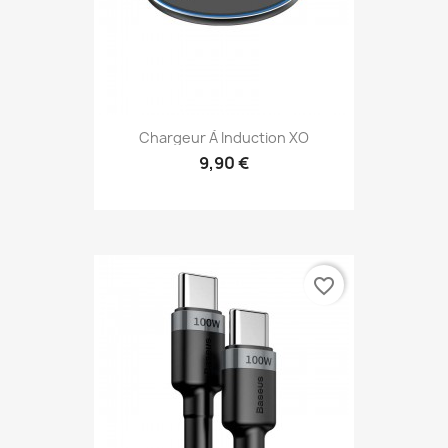
Chargeur À Induction XO
9,90 €
favorite_border