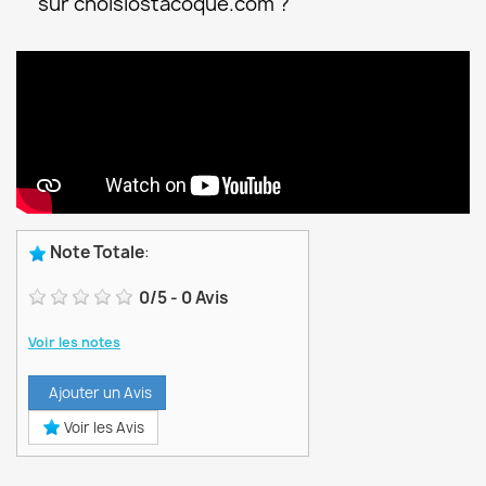
sur choisiostacoque.com ?
Note Totale
:
0
/
5
-
0
Avis
Voir les notes
Ajouter un Avis
Voir les Avis