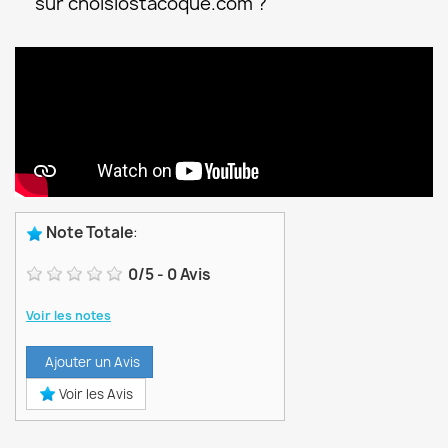
sur choisiostacoque.com ?
Note Totale
:
0
/
5
-
0
Avis
Voir les notes
Ajouter un Avis
Voir les Avis