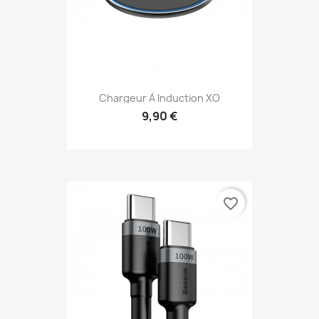
Chargeur À Induction XO
9,90 €
favorite_border