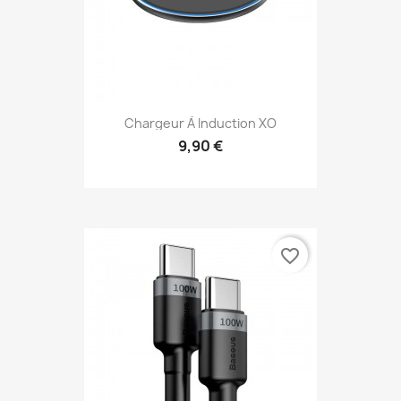
Chargeur À Induction XO
9,90 €
favorite_border