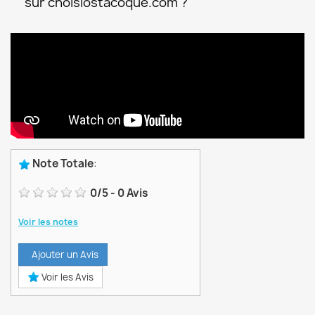
sur choisiostacoque.com ?
Note Totale
:
0
/
5
-
0
Avis
Voir les notes
Ajouter un Avis
Voir les Avis