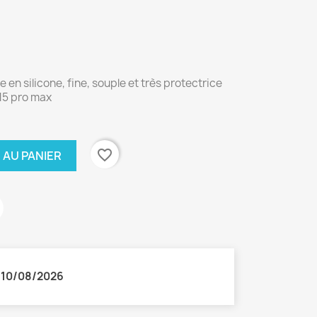
 en silicone, fine, souple et très protectrice
15 pro max
favorite_border
 AU PANIER
:
10/08/2026