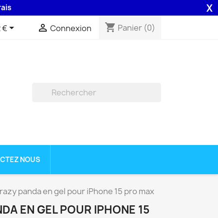
X
48H assurée par la Poste .
shopping_cart


Panier
(0)
 €
Connexion

CTEZ NOUS
azy panda en gel pour iPhone 15 pro max
DA EN GEL POUR IPHONE 15