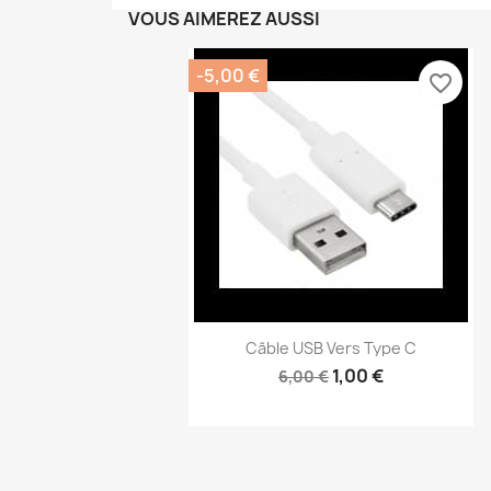
VOUS AIMEREZ AUSSI
-5,00 €
favorite_border
Câble USB Vers Type C
1,00 €
6,00 €
Aperçu rapide
