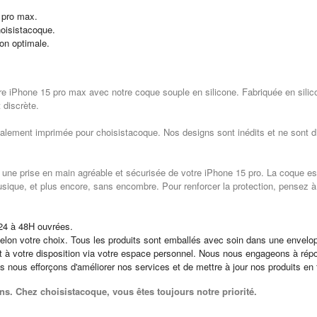
.
 pro max.
oisistacoque.
ion optimale.
tre iPhone 15 pro max avec notre coque souple en silicone. Fabriquée en silic
t discrète.
alement imprimée pour choisistacoque. Nos designs sont inédits et ne sont dis
t une prise en main agréable et sécurisée de votre iPhone 15 pro. La coque est
usique, et plus encore, sans encombre. Pour renforcer la protection, pensez à
24 à 48H ouvrées.
elon votre choix. Tous les produits sont emballés avec soin dans une envelop
st à votre disposition via votre espace personnel. Nous nous engageons à ré
us nous efforçons d'améliorer nos services et de mettre à jour nos produits en
ns. Chez choisistacoque, vous êtes toujours notre priorité.