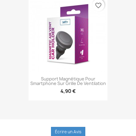
favorite_border
Support Magnétique Pour
Smartphone Sur Grille De Ventilation
4,90 €
Aperçu rapide

Écrire un Avis