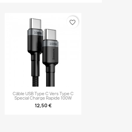
favorite_border
Câble USB Type C Vers Type C
Special Charge Rapide 100W
12,50 €
Aperçu rapide
