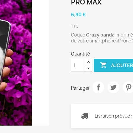
PRO MAX
6,90 €
TTC
Coque
Crazy panda
imprimée
de votre smartphone iPhone 
Quantité

AJOUTER
Partager
Livraison prévue 