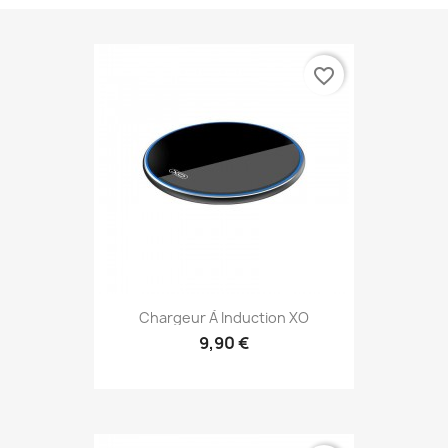
favorite_border
Chargeur À Induction XO
9,90 €
Aperçu rapide
