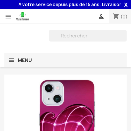
X
A votre service depuis plus de 15 ans. Livraison 48H ass
shopping_cart


(0)
MENU