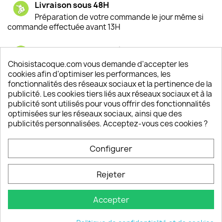
Livraison sous 48H
Préparation de votre commande le jour même si
commande effectuée avant 13H
Satisfaction de nos clients
Depuis 2009, entre 92% et 94% de nos clients
Choisistacoque.com vous demande d'accepter les
sont satisfaits de nos produits
cookies afin d'optimiser les performances, les
fonctionnalités des réseaux sociaux et la pertinence de la
publicité. Les cookies tiers liés aux réseaux sociaux et à la
Un SAV à votre écoute
publicité sont utilisés pour vous offrir des fonctionnalités
Notre SAV est disponible 6/7J de 10h à 18H
optimisées sur les réseaux sociaux, ainsi que des
publicités personnalisées. Acceptez-vous ces cookies ?
Configurer
PRODUITS

Rejeter
INFORMATIONS

Accepter
VOTRE COMPTE
