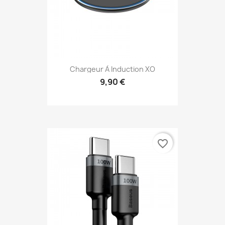
Chargeur À Induction XO
9,90 €
favorite_border