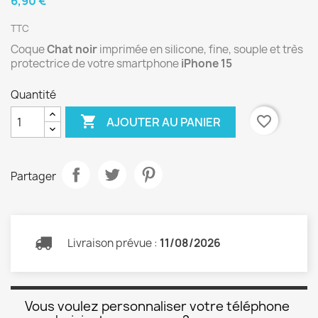
6,90 €
TTC
Coque
Chat noir
imprimée en silicone, fine, souple et très
protectrice de votre smartphone
iPhone 15
Quantité

favorite_border
AJOUTER AU PANIER
Partager
Livraison prévue :
11/08/2026
Vous voulez personnaliser votre téléphone