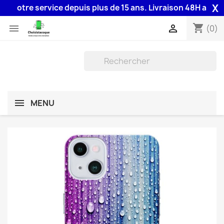
X
 votre service depuis plus de 15 ans. Livraison 48H assurée p
shopping_cart


(0)
MENU