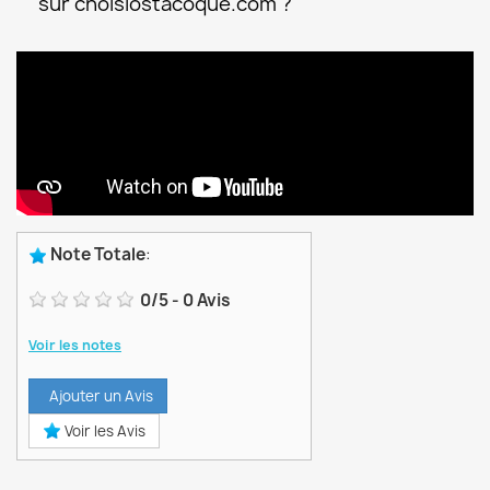
sur choisiostacoque.com ?
Note Totale
:
0
/
5
-
0
Avis
Voir les notes
Ajouter un Avis
Voir les Avis