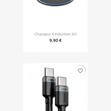
Chargeur À Induction XO
9,90 €
favorite_border