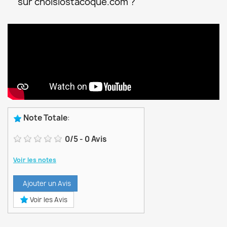
sur choisiostacoque.com ?
Note Totale
:
0
/
5
-
0
Avis
Voir les notes
Ajouter un Avis
Voir les Avis