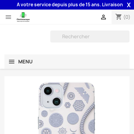
X
A votre service depuis plus de 15 ans. Livraison 48H assu
shopping_cart


(0)
MENU