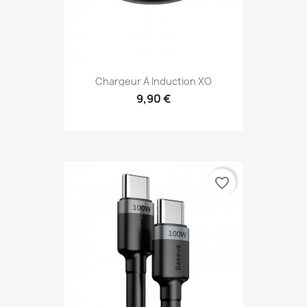
Chargeur À Induction XO
9,90 €
favorite_border