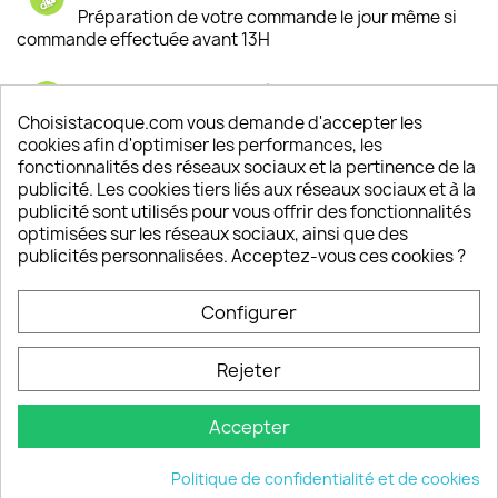
Préparation de votre commande le jour même si
commande effectuée avant 13H
Satisfaction de nos clients
Depuis 2009, entre 92% et 94% de nos clients
Choisistacoque.com vous demande d'accepter les
sont satisfaits de nos produits
cookies afin d'optimiser les performances, les
fonctionnalités des réseaux sociaux et la pertinence de la
publicité. Les cookies tiers liés aux réseaux sociaux et à la
Un SAV à votre écoute
publicité sont utilisés pour vous offrir des fonctionnalités
Notre SAV est disponible 6/7J de 10h à 18H
optimisées sur les réseaux sociaux, ainsi que des
publicités personnalisées. Acceptez-vous ces cookies ?
Configurer
PRODUITS

Rejeter
INFORMATIONS

Accepter
VOTRE COMPTE

Politique de confidentialité et de cookies
INFORMATIONS
keyboard_arrow_down