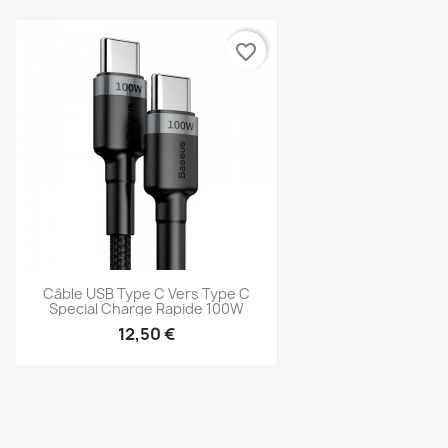
favorite_border
Câble USB Type C Vers Type C
Special Charge Rapide 100W
12,50 €
Aperçu rapide
