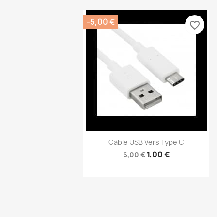
-5,00 €
favorite_border
Câble USB Vers Type C
1,00 €
6,00 €
Aperçu rapide
