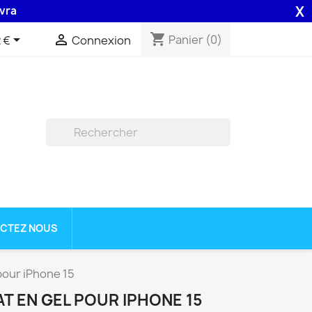
X
 48H assurée par la Poste .
shopping_cart


Panier
(0)
 €
Connexion

CTEZ NOUS
pour iPhone 15
T EN GEL POUR IPHONE 15