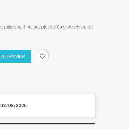
n silicone, fine, souple et très protectrice de
favorite_border
 AU PANIER
:
08/08/2026