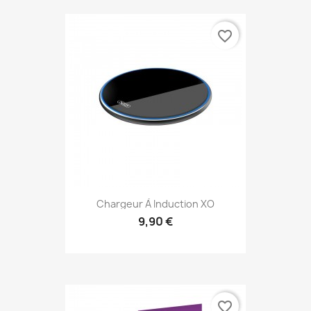
favorite_border
Chargeur À Induction XO
9,90 €
Aperçu rapide

favorite_border