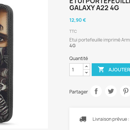
ETUI PORTEFEUIL
GALAXY A22 4G
12,90 €
TTC
Etui portefeuille imprimé Ar
4G
Quantité

AJOUTER
Partager
Livraison prévue 