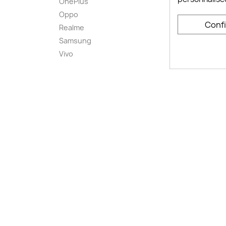
OnePlus
FAQ ch
Oppo
Comme
Conf
smart
Realme
Conta
Samsung
Plan d
Vivo