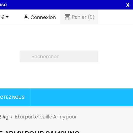
X
8H assurée par la Poste .
shopping_cart


Panier
(0)
 €
Connexion

CTEZ NOUS
2 4g
Etui portefeuille Army pour