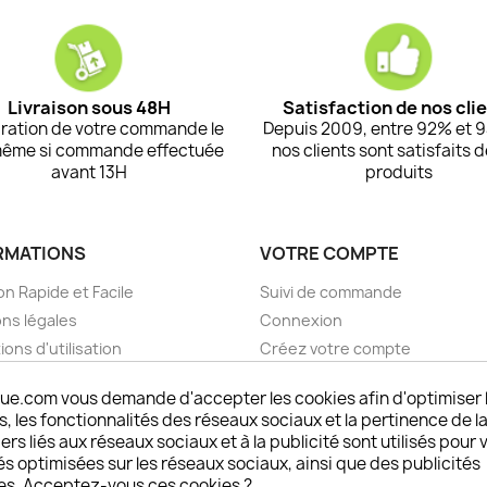
Livraison sous 48H
Satisfaction de nos cli
ration de votre commande le
Depuis 2009, entre 92% et 
même si commande effectuée
nos clients sont satisfaits 
avant 13H
produits
RMATIONS
VOTRE COMPTE
on Rapide et Facile
Suivi de commande
ns légales
Connexion
ions d'utilisation
Créez votre compte
pos
Mes alertes
ue.com vous demande d'accepter les cookies afin d'optimiser 
nt sécurisé choisistacoque
 les fonctionnalités des réseaux sociaux et la pertinence de la
rs et remboursements
ers liés aux réseaux sociaux et à la publicité sont utilisés pour 
son DOM TOM et outremer
és optimisées sur les réseaux sociaux, ainsi que des publicités
es. Acceptez-vous ces cookies ?