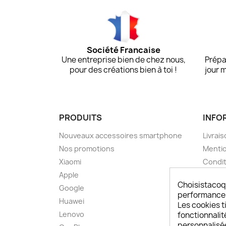
Société Francaise
Une entreprise bien de chez nous,
Prépa
pour des créations bien à toi !
jour 
PRODUITS
INFO
Nouveaux accessoires smartphone
Livrais
Nos promotions
Mentio
Xiaomi
Condit
Apple
A pro
Choisistacoq
Google
Paieme
performances,
Huawei
Retou
Les cookies ti
Lenovo
Livrai
fonctionnalit
personnalisé