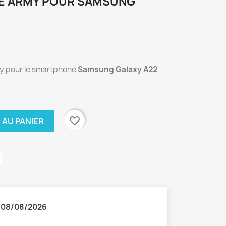
LE ARMY POUR SAMSUNG
my pour le smartphone
Samsung Galaxy A22
favorite_border
 AU PANIER
:
08/08/2026