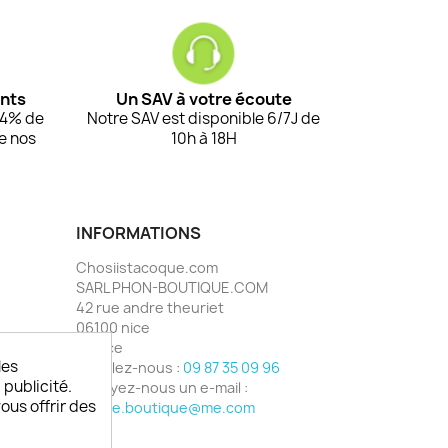
ents
Un SAV à votre écoute
94% de
Notre SAV est disponible 6/7J de
de nos
10h à 18H
INFORMATIONS
Chosiistacoque.com
SARL PHON-BOUTIQUE.COM
42 rue andre theuriet
06100 nice
France
les
Appelez-nous :
09 87 35 09 96
 publicité.
Envoyez-nous un e-mail :
vous offrir des
phone.boutique@me.com