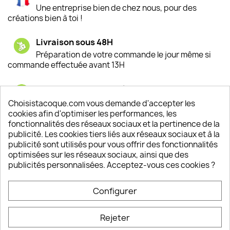
Une entreprise bien de chez nous, pour des
créations bien à toi !
Livraison sous 48H
Préparation de votre commande le jour même si
commande effectuée avant 13H
Satisfaction de nos clients
Depuis 2009, entre 92% et 94% de nos clients
Choisistacoque.com vous demande d'accepter les
sont satisfaits de nos produits
cookies afin d'optimiser les performances, les
fonctionnalités des réseaux sociaux et la pertinence de la
publicité. Les cookies tiers liés aux réseaux sociaux et à la
Un SAV à votre écoute
publicité sont utilisés pour vous offrir des fonctionnalités
Notre SAV est disponible 6/7J de 10h à 18H
optimisées sur les réseaux sociaux, ainsi que des
publicités personnalisées. Acceptez-vous ces cookies ?
Configurer
PRODUITS

Rejeter
INFORMATIONS
