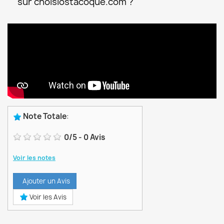
sur choisiostacoque.com ?
Note Totale
:
0
/
5
-
0
Avis
Voir les notes
Ajouter un Avis
Voir les Avis