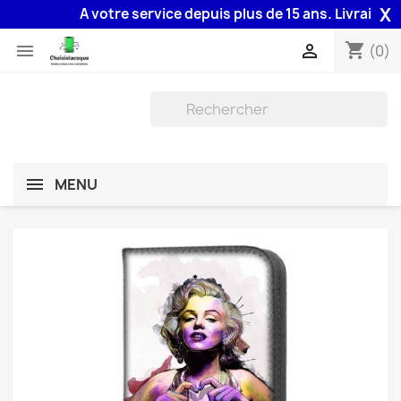
X
A votre service depuis plus de 15 ans. Livraison 48
shopping_cart


(0)
MENU