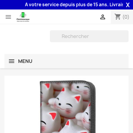
X
A votre service depuis plus de 15 ans. Livraison 48H
shopping_cart


(0)
MENU