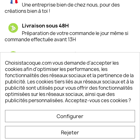
Une entreprise bien de chez nous, pour des
créations bien à toi !
Livraison sous 48H
Préparation de votre commande le jour même si
commande effectuée avant 13H
Satisfaction de nos clients
Depuis 2009, entre 92% et 94% de nos clients
Choisistacoque.com vous demande d'accepter les
sont satisfaits de nos produits
cookies afin d'optimiser les performances, les
fonctionnalités des réseaux sociaux et la pertinence de la
publicité. Les cookies tiers liés aux réseaux sociaux et à la
Un SAV à votre écoute
publicité sont utilisés pour vous offrir des fonctionnalités
Notre SAV est disponible 6/7J de 10h à 18H
optimisées sur les réseaux sociaux, ainsi que des
publicités personnalisées. Acceptez-vous ces cookies ?
Configurer
PRODUITS

Rejeter
INFORMATIONS
