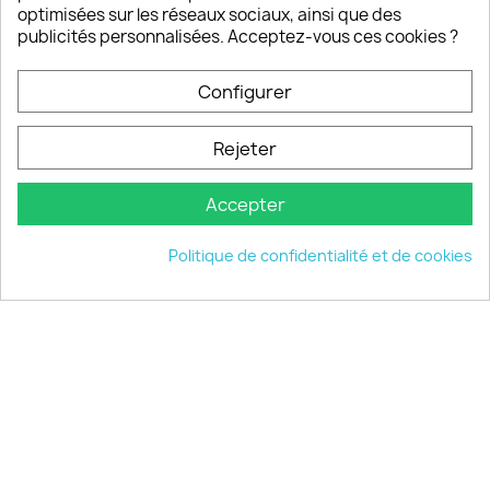
Notre SAV est disponible 6/7J de 10h à 18H
optimisées sur les réseaux sociaux, ainsi que des
publicités personnalisées. Acceptez-vous ces cookies ?
Configurer
PRODUITS

Rejeter
INFORMATIONS

Accepter
VOTRE COMPTE

Politique de confidentialité et de cookies
INFORMATIONS
keyboard_arrow_down
© 2026 - choisistacoque.com