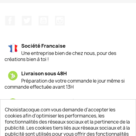
Facebook
Twitter
YouTube
Instagram
Société Francaise
Une entreprise bien de chez nous, pour des
créations bien à toi !
Livraison sous 48H
Préparation de votre commande le jour même si
commande effectuée avant 13H
Satisfaction de nos clients
Depuis 2009, entre 92% et 94% de nos clients
Choisistacoque.com vous demande d'accepter les
sont satisfaits de nos produits
cookies afin d'optimiser les performances, les
fonctionnalités des réseaux sociaux et la pertinence de la
publicité. Les cookies tiers liés aux réseaux sociaux et à la
Un SAV à votre écoute
publicité sont utilisés pour vous offrir des fonctionnalités