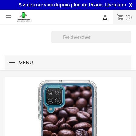
X
A votre service depuis plus de 15 ans. Livraison 48H as
shopping_cart


(0)
MENU