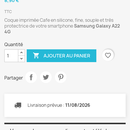
8,90 €
TTC
Coque imprimée Cafe en silicone, fine, souple et très
protectrice de votre smartphone
Samsung Galaxy A22
4G
Quantité

favorite_border
AJOUTER AU PANIER
Partager
Livraison prévue :
11/08/2026