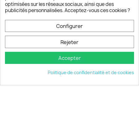
Notre SAV est disponible 6/7J de 10h à 18H
optimisées sur les réseaux sociaux, ainsi que des
publicités personnalisées. Acceptez-vous ces cookies ?
Configurer
PRODUITS

Rejeter
INFORMATIONS

Accepter
VOTRE COMPTE

Politique de confidentialité et de cookies
INFORMATIONS
keyboard_arrow_down
© 2026 - choisistacoque.com