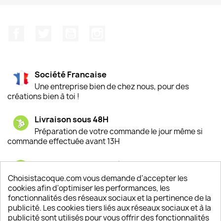
Facebook
Twitter
YouTube
Instagram
Société Francaise
Une entreprise bien de chez nous, pour des
créations bien à toi !
Livraison sous 48H
Préparation de votre commande le jour même si
commande effectuée avant 13H
Satisfaction de nos clients
Depuis 2009, entre 92% et 94% de nos clients
Choisistacoque.com vous demande d'accepter les
sont satisfaits de nos produits
cookies afin d'optimiser les performances, les
fonctionnalités des réseaux sociaux et la pertinence de la
publicité. Les cookies tiers liés aux réseaux sociaux et à la
Un SAV à votre écoute
publicité sont utilisés pour vous offrir des fonctionnalités