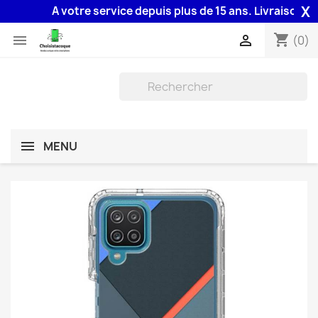
X
A votre service depuis plus de 15 ans. Livraison 48H 
shopping_cart


(0)
MENU