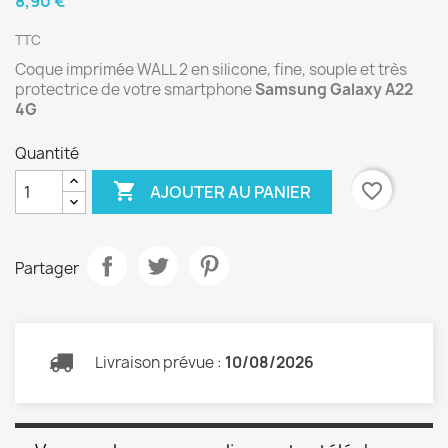
8,90 €
TTC
Coque imprimée WALL 2 en silicone, fine, souple et très
protectrice de votre smartphone
Samsung Galaxy A22
4G
Quantité

favorite_border
AJOUTER AU PANIER
Partager
Livraison prévue :
10/08/2026