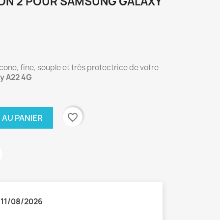
ON 2 POUR SAMSUNG GALAXY
cone, fine, souple et très protectrice de votre
y A22 4G
favorite_border
 AU PANIER
:
11/08/2026