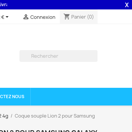
X
on 48H assurée par la Poste .
shopping_cart


Panier
(0)
 €
Connexion

CTEZ NOUS
2 4g
Coque souple Lion 2 pour Samsung