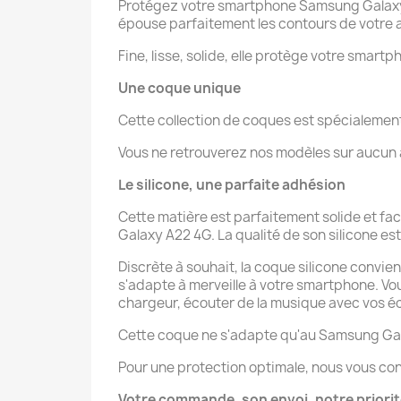
Protégez votre smartphone Samsung Galaxy A
épouse parfaitement les contours de votre a
Fine, lisse, solide, elle protège votre smartp
Une coque unique
Cette collection de coques est spécialeme
Vous ne retrouverez nos modèles sur aucun au
Le silicone, une parfaite adhésion
Cette matière est parfaitement solide et fa
Galaxy A22 4G. La qualité de son silicone est 
Discrète à souhait, la coque silicone convie
s'adapte à merveille à votre smartphone. V
chargeur, écouter de la musique avec vos éco
Cette coque ne s'adapte qu'au Samsung Ga
Pour une protection optimale, nous vous con
Votre commande, son envoi, notre priori