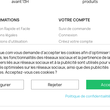
avant 13H
produits
RMATIONS
VOTRE COMPTE
on Rapide et Facile
Suivi de commande
ns légales
Connexion
ions d'utilisation
Créez votre compte
pos
Mes alertes
ue.com vous demande d'accepter les cookies afin d'optimiser 
nt sécurisé choisistacoque
 les fonctionnalités des réseaux sociaux et la pertinence de la
rs et remboursements
ers liés aux réseaux sociaux et à la publicité sont utilisés pour 
son DOM TOM et outremer
és optimisées sur les réseaux sociaux, ainsi que des publicités
es. Acceptez-vous ces cookies ?
oisistacoque
nt personnaliser son
igurer
Rejeter
Acce
phone
ctez-nous
Politique de confidentialit
u site
© 2026 - choisistacoque.com