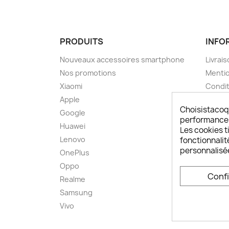
PRODUITS
INFO
Nouveaux accessoires smartphone
Livrais
Nos promotions
Mentio
Xiaomi
Condit
Apple
A pro
Choisistacoq
Google
Paieme
performances,
Huawei
Retou
Les cookies ti
Lenovo
Livrai
fonctionnalit
personnalisé
OnePlus
FAQ ch
Oppo
Comme
Conf
smart
Realme
Conta
Samsung
Plan d
Vivo