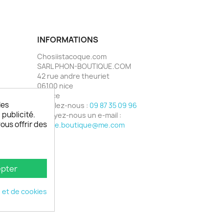
INFORMATIONS
Chosiistacoque.com
SARL PHON-BOUTIQUE.COM
42 rue andre theuriet
06100 nice
France
les
Appelez-nous :
09 87 35 09 96
 publicité.
Envoyez-nous un e-mail :
vous offrir des
phone.boutique@me.com
pter
é et de cookies