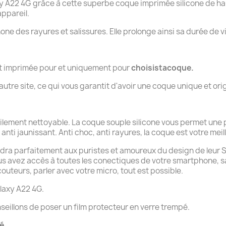
22 4G grâce à cette superbe coque imprimée silicone de haut
ppareil.
hone des rayures et salissures. Elle prolonge ainsi sa durée de v
nt imprimée pour et uniquement pour
choisistacoque.
tre site, ce qui vous garantit d'avoir une coque unique et orig
cilement nettoyable. La coque souple silicone vous permet une
anti jaunissant. Anti choc, anti rayures, la coque est votre meill
ndra parfaitement aux puristes et amoureux du design de leur Sam
ous avez accès à toutes les conectiques de votre smartphone, 
uteurs, parler avec votre micro, tout est possible.
laxy A22 4G.
seillons de poser un film protecteur en verre trempé.
té