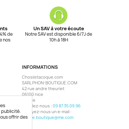
ents
Un SAV à votre écoute
94% de
Notre SAV est disponible 6/7J de
de nos
10h à 18H
INFORMATIONS
Chosiistacoque.com
SARL PHON-BOUTIQUE.COM
42 rue andre theuriet
06100 nice
France
les
Appelez-nous :
09 87 35 09 96
 publicité.
Envoyez-nous un e-mail :
vous offrir des
phone.boutique@me.com