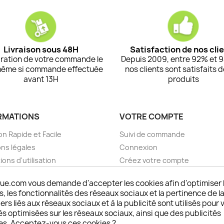
Livraison sous 48H
Satisfaction de nos cli
ration de votre commande le
Depuis 2009, entre 92% et 
même si commande effectuée
nos clients sont satisfaits 
avant 13H
produits
RMATIONS
VOTRE COMPTE
on Rapide et Facile
Suivi de commande
ns légales
Connexion
ions d'utilisation
Créez votre compte
pos
Mes alertes
ue.com vous demande d'accepter les cookies afin d'optimiser 
nt sécurisé choisistacoque
 les fonctionnalités des réseaux sociaux et la pertinence de la
rs et remboursements
ers liés aux réseaux sociaux et à la publicité sont utilisés pour 
son DOM TOM et outremer
és optimisées sur les réseaux sociaux, ainsi que des publicités
es. Acceptez-vous ces cookies ?