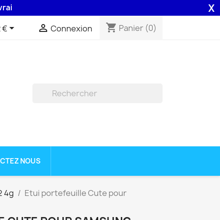
X
n 48H assurée par la Poste .
shopping_cart


Panier
(0)
 €
Connexion

CTEZ NOUS
2 4g
Etui portefeuille Cute pour