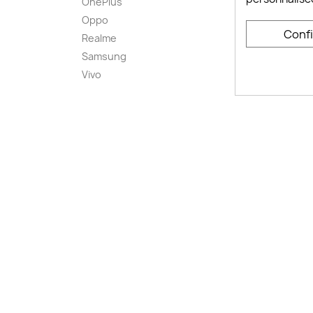
OnePlus
FAQ ch
Oppo
Comme
Conf
smart
Realme
Conta
Samsung
Plan d
Vivo