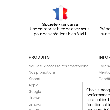
Société Francaise
Une entreprise bien de chez nous,
Prépa
pour des créations bien à toi !
jour 
PRODUITS
INFO
Nouveaux accessoires smartphone
Livrais
Nos promotions
Mentio
Xiaomi
Condit
Apple
A pro
Choisistacoq
Google
Paieme
performances,
Huawei
Retou
Les cookies ti
Lenovo
Livrai
fonctionnalit
personnalisé