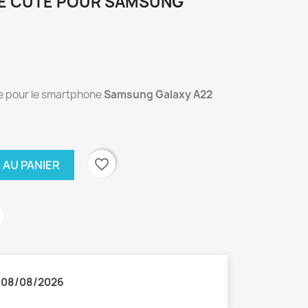
LE CUTE POUR SAMSUNG
te pour le smartphone
Samsung Galaxy A22
favorite_border
 AU PANIER
:
08/08/2026