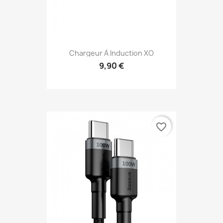
Chargeur À Induction XO
9,90 €
favorite_border