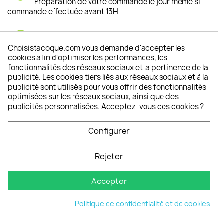
Préparation de votre commande le jour même si
commande effectuée avant 13H
Satisfaction de nos clients
Depuis 2009, entre 92% et 94% de nos clients
Choisistacoque.com vous demande d'accepter les
sont satisfaits de nos produits
cookies afin d'optimiser les performances, les
fonctionnalités des réseaux sociaux et la pertinence de la
publicité. Les cookies tiers liés aux réseaux sociaux et à la
Un SAV à votre écoute
publicité sont utilisés pour vous offrir des fonctionnalités
Notre SAV est disponible 6/7J de 10h à 18H
optimisées sur les réseaux sociaux, ainsi que des
publicités personnalisées. Acceptez-vous ces cookies ?
Configurer
PRODUITS

Rejeter
INFORMATIONS

Accepter
VOTRE COMPTE

Politique de confidentialité et de cookies
INFORMATIONS
keyboard_arrow_down