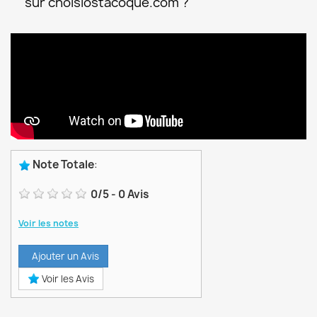
sur choisiostacoque.com ?
Note Totale
:
0
/
5
-
0
Avis
Voir les notes
Ajouter un Avis
Voir les Avis