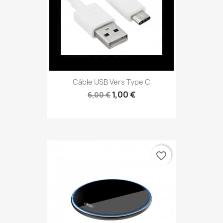
Câble USB Vers Type C
1,00 €
6,00 €
favorite_border