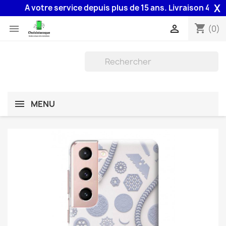
X
A votre service depuis plus de 15 ans. Livraison 48H assur
shopping_cart


(0)
MENU