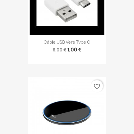
Câble USB Vers Type C
1,00 €
6,00 €
favorite_border