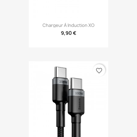
Chargeur À Induction XO
9,90 €
favorite_border