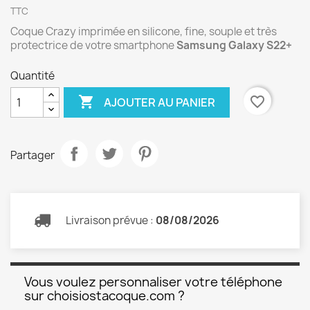
TTC
Coque Crazy imprimée en silicone, fine, souple et très
protectrice de votre smartphone
Samsung Galaxy S22+
Quantité

favorite_border
AJOUTER AU PANIER
Partager
Livraison prévue :
08/08/2026
Vous voulez personnaliser votre téléphone
sur choisiostacoque.com ?