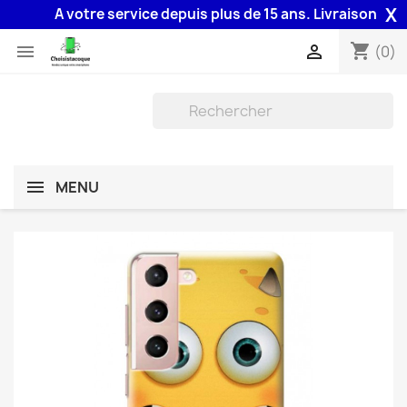
X
A votre service depuis plus de 15 ans. Livraison 48H ass
shopping_cart


(0)
MENU