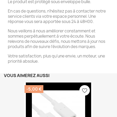
Le produit est protégé sous enveloppe bulle.
En cas de questions, n'hésitez pas à contacter notre
service clients via votre espace personnel. Une
réponse vous sera apportée sous 24 à 48H00.
Nous veillons à nous améliorer constamment et
sommes perpétuellement à votre écoute. Nous
relevons de nouveaux défis, nous mettons à jour nos
produits afin de suivre l'évolution des marques.
Votre satisfaction, plus qu'une envie, un moteur, une
priorité absolue.
VOUS AIMEREZ AUSSI
-5,00 €
favorite_border