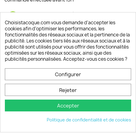
Satisfaction de nos clients
Depuis 2009, entre 92% et 94% de nos clients
Choisistacoque.com vous demande d'accepter les
sont satisfaits de nos produits
cookies afin d'optimiser les performances, les
fonctionnalités des réseaux sociaux et la pertinence de la
publicité. Les cookies tiers liés aux réseaux sociaux et à la
Un SAV à votre écoute
publicité sont utilisés pour vous offrir des fonctionnalités
Notre SAV est disponible 6/7J de 10h à 18H
optimisées sur les réseaux sociaux, ainsi que des
publicités personnalisées. Acceptez-vous ces cookies ?
Configurer
PRODUITS

Rejeter
INFORMATIONS

Accepter
VOTRE COMPTE

Politique de confidentialité et de cookies
INFORMATIONS
keyboard_arrow_down
© 2026 - choisistacoque.com