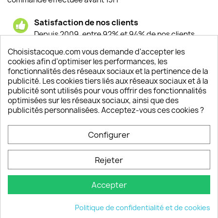
Satisfaction de nos clients
Depuis 2009, entre 92% et 94% de nos clients
sont satisfaits de nos produits
Choisistacoque.com vous demande d'accepter les
cookies afin d'optimiser les performances, les
Un SAV à votre écoute
fonctionnalités des réseaux sociaux et la pertinence de la
Notre SAV est disponible 6/7J de 10h à 18H
publicité. Les cookies tiers liés aux réseaux sociaux et à la
publicité sont utilisés pour vous offrir des fonctionnalités
optimisées sur les réseaux sociaux, ainsi que des
publicités personnalisées. Acceptez-vous ces cookies ?
PRODUITS

Configurer
INFORMATIONS

Rejeter
VOTRE COMPTE

Accepter
INFORMATIONS
keyboard_arrow_down
Politique de confidentialité et de cookies
© 2026 - choisistacoque.com