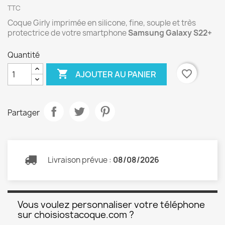
TTC
Coque Girly imprimée en silicone, fine, souple et très
protectrice de votre smartphone
Samsung Galaxy S22+
Quantité

favorite_border
AJOUTER AU PANIER
Partager
Livraison prévue :
08/08/2026
Vous voulez personnaliser votre téléphone
sur choisiostacoque.com ?