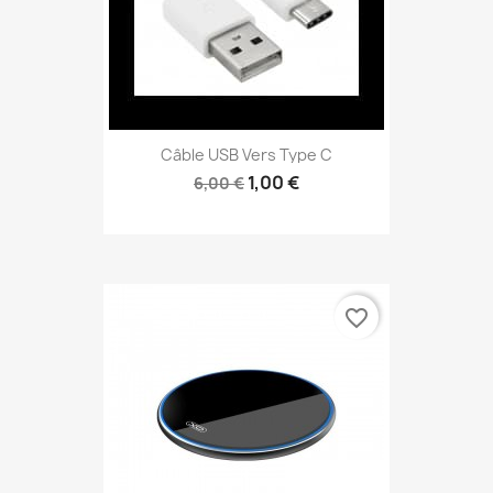
Câble USB Vers Type C
1,00 €
6,00 €
favorite_border