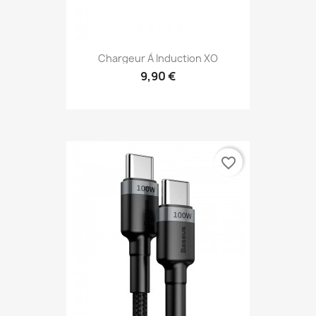
Chargeur À Induction XO
9,90 €
favorite_border