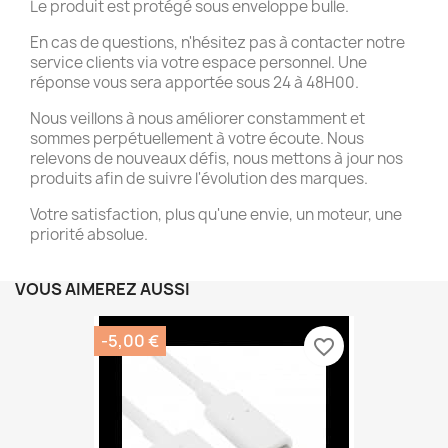
Le produit est protégé sous enveloppe bulle.
En cas de questions, n'hésitez pas à contacter notre
service clients via votre espace personnel. Une
réponse vous sera apportée sous 24 à 48H00.
Nous veillons à nous améliorer constamment et
sommes perpétuellement à votre écoute. Nous
relevons de nouveaux défis, nous mettons à jour nos
produits afin de suivre l'évolution des marques.
Votre satisfaction, plus qu'une envie, un moteur, une
priorité absolue.
VOUS AIMEREZ AUSSI
-5,00 €
favorite_border