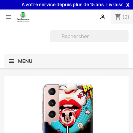
X
A votre service depuis plus de 15 ans. Livraison 48H a
shopping_cart


(0)
MENU