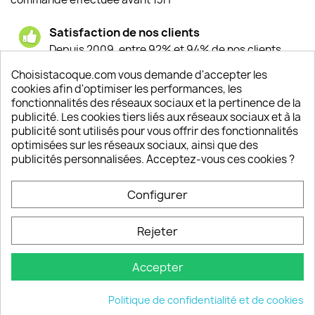
Satisfaction de nos clients
Depuis 2009, entre 92% et 94% de nos clients
sont satisfaits de nos produits
Choisistacoque.com vous demande d'accepter les
cookies afin d'optimiser les performances, les
Un SAV à votre écoute
fonctionnalités des réseaux sociaux et la pertinence de la
Notre SAV est disponible 6/7J de 10h à 18H
publicité. Les cookies tiers liés aux réseaux sociaux et à la
publicité sont utilisés pour vous offrir des fonctionnalités
optimisées sur les réseaux sociaux, ainsi que des
publicités personnalisées. Acceptez-vous ces cookies ?
PRODUITS

Configurer
INFORMATIONS

Rejeter
VOTRE COMPTE

Accepter
INFORMATIONS
keyboard_arrow_down
Politique de confidentialité et de cookies
© 2026 - choisistacoque.com