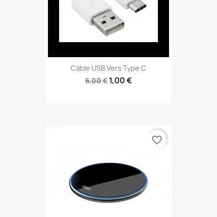
Câble USB Vers Type C
1,00 €
6,00 €
favorite_border