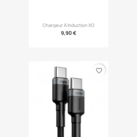
Chargeur À Induction XO
9,90 €
favorite_border