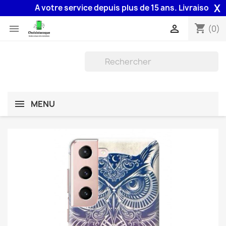
X
A votre service depuis plus de 15 ans. Livraison 48H as
shopping_cart


(0)
MENU