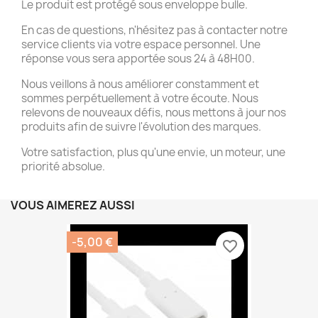
Le produit est protégé sous enveloppe bulle.
En cas de questions, n'hésitez pas à contacter notre
service clients via votre espace personnel. Une
réponse vous sera apportée sous 24 à 48H00.
Nous veillons à nous améliorer constamment et
sommes perpétuellement à votre écoute. Nous
relevons de nouveaux défis, nous mettons à jour nos
produits afin de suivre l'évolution des marques.
Votre satisfaction, plus qu'une envie, un moteur, une
priorité absolue.
VOUS AIMEREZ AUSSI
-5,00 €
favorite_border