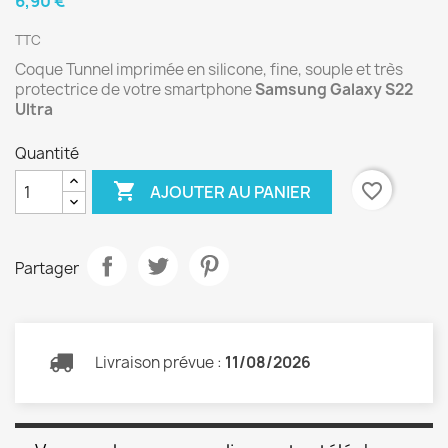
6,90 €
TTC
Coque Tunnel imprimée en silicone, fine, souple et très
protectrice de votre smartphone
Samsung Galaxy S22
Ultra
Quantité

favorite_border
AJOUTER AU PANIER
Partager
Livraison prévue :
11/08/2026