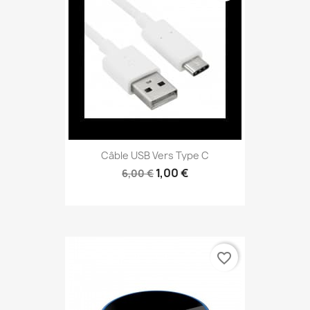
Câble USB Vers Type C
1,00 €
6,00 €
favorite_border