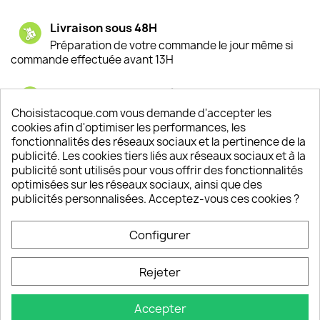
Livraison sous 48H
Préparation de votre commande le jour même si
commande effectuée avant 13H
Satisfaction de nos clients
Depuis 2009, entre 92% et 94% de nos clients
Choisistacoque.com vous demande d'accepter les
sont satisfaits de nos produits
cookies afin d'optimiser les performances, les
fonctionnalités des réseaux sociaux et la pertinence de la
publicité. Les cookies tiers liés aux réseaux sociaux et à la
Un SAV à votre écoute
publicité sont utilisés pour vous offrir des fonctionnalités
Notre SAV est disponible 6/7J de 10h à 18H
optimisées sur les réseaux sociaux, ainsi que des
publicités personnalisées. Acceptez-vous ces cookies ?
Configurer
PRODUITS

Rejeter
INFORMATIONS

Accepter
VOTRE COMPTE
