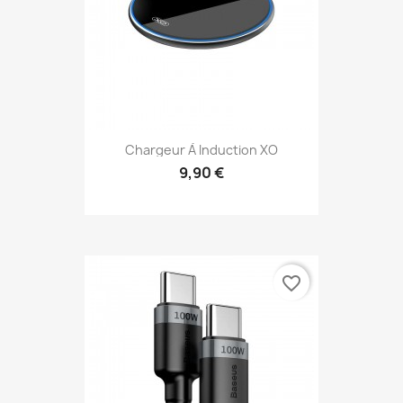
Chargeur À Induction XO
9,90 €
favorite_border