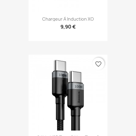
Chargeur À Induction XO
9,90 €
favorite_border