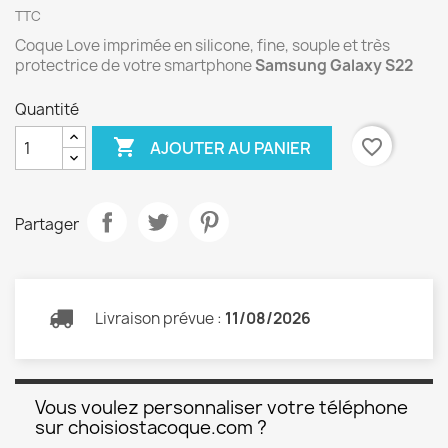
TTC
Coque Love imprimée en silicone, fine, souple et très
protectrice de votre smartphone
Samsung Galaxy S22
Quantité

favorite_border
AJOUTER AU PANIER
Partager
Livraison prévue :
11/08/2026
Vous voulez personnaliser votre téléphone
sur choisiostacoque.com ?