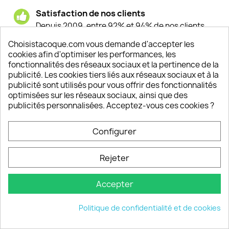
Satisfaction de nos clients
Depuis 2009, entre 92% et 94% de nos clients
sont satisfaits de nos produits
Choisistacoque.com vous demande d'accepter les
cookies afin d'optimiser les performances, les
Un SAV à votre écoute
fonctionnalités des réseaux sociaux et la pertinence de la
Notre SAV est disponible 6/7J de 10h à 18H
publicité. Les cookies tiers liés aux réseaux sociaux et à la
publicité sont utilisés pour vous offrir des fonctionnalités
optimisées sur les réseaux sociaux, ainsi que des
publicités personnalisées. Acceptez-vous ces cookies ?
PRODUITS

Configurer
INFORMATIONS

Rejeter
VOTRE COMPTE

Accepter
INFORMATIONS
keyboard_arrow_down
Politique de confidentialité et de cookies
© 2026 - choisistacoque.com