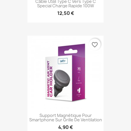
Câble USB Type C Vers Type C
Special Charge Rapide 100W
12,50 €
favorite_border
Support Magnétique Pour
Smartphone Sur Grille De Ventilation
4,90 €