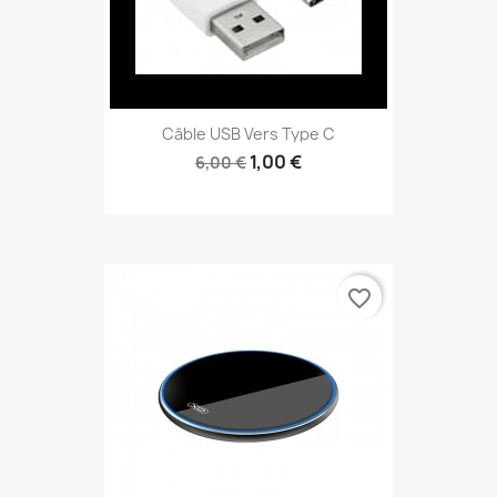
Câble USB Vers Type C
1,00 €
6,00 €
favorite_border