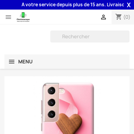
X
A votre service depuis plus de 15 ans. Livraison 48H as
shopping_cart


(0)
MENU