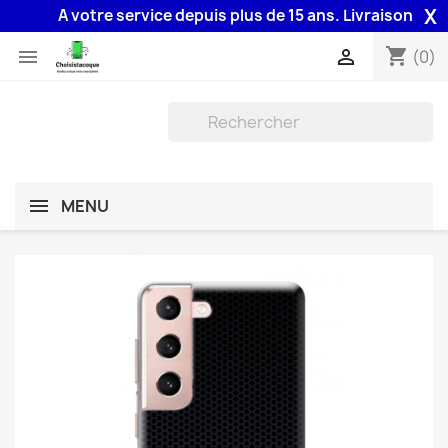
X
A votre service depuis plus de 15 ans. Livraison 48H ass
shopping_cart


(0)
MENU