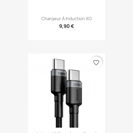
Chargeur À Induction XO
9,90 €
favorite_border