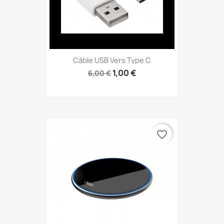
Câble USB Vers Type C
1,00 €
6,00 €
favorite_border