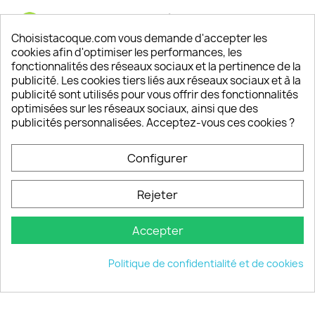
Satisfaction de nos clients
Depuis 2009, entre 92% et 94% de nos clients
Choisistacoque.com vous demande d'accepter les
sont satisfaits de nos produits
cookies afin d'optimiser les performances, les
fonctionnalités des réseaux sociaux et la pertinence de la
publicité. Les cookies tiers liés aux réseaux sociaux et à la
Un SAV à votre écoute
publicité sont utilisés pour vous offrir des fonctionnalités
Notre SAV est disponible 6/7J de 10h à 18H
optimisées sur les réseaux sociaux, ainsi que des
publicités personnalisées. Acceptez-vous ces cookies ?
Configurer
PRODUITS

Rejeter
INFORMATIONS

Accepter
VOTRE COMPTE

Politique de confidentialité et de cookies
INFORMATIONS
keyboard_arrow_down
© 2026 - choisistacoque.com