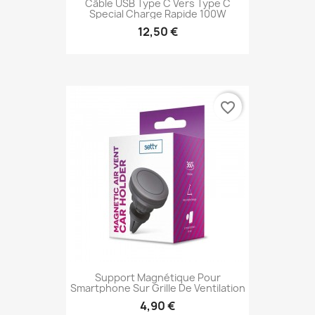
Câble USB Type C Vers Type C
Special Charge Rapide 100W
12,50 €
favorite_border
Support Magnétique Pour
Smartphone Sur Grille De Ventilation
4,90 €