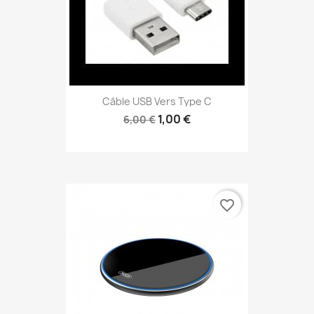
Câble USB Vers Type C
1,00 €
6,00 €
favorite_border