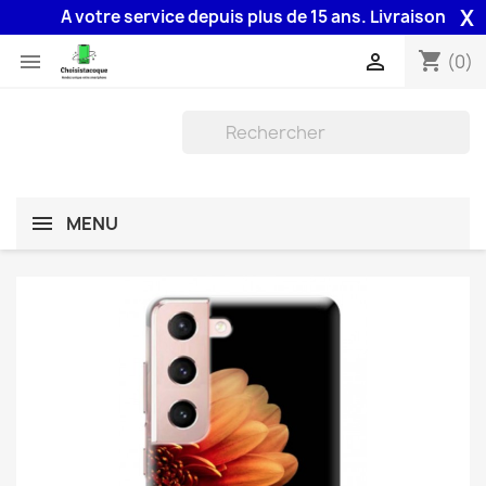
X
A votre service depuis plus de 15 ans. Livraison 48H assu
shopping_cart


(0)
MENU