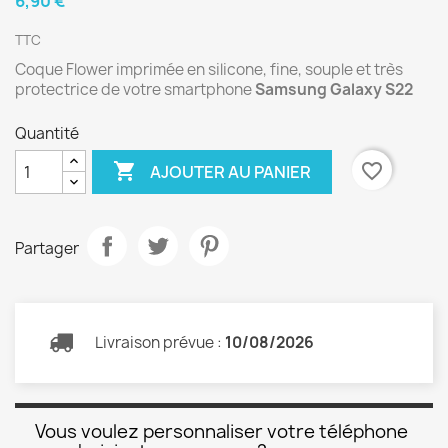
6,90 €
TTC
Coque Flower imprimée en silicone, fine, souple et très
protectrice de votre smartphone
Samsung Galaxy S22
Quantité

favorite_border
AJOUTER AU PANIER
Partager
Livraison prévue :
10/08/2026
Vous voulez personnaliser votre téléphone