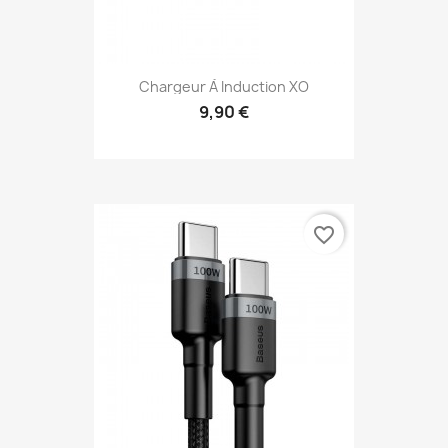
Chargeur À Induction XO
9,90 €
favorite_border