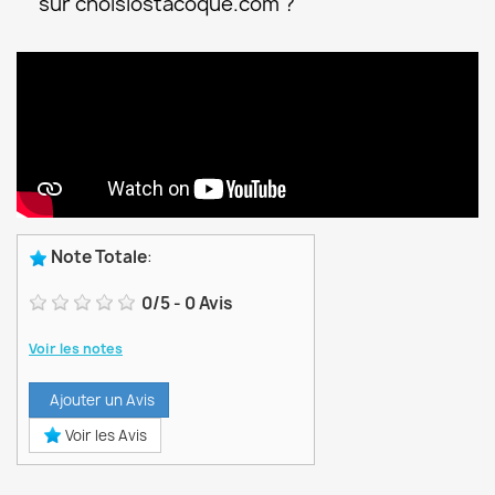
sur choisiostacoque.com ?
Note Totale
:
0
/
5
-
0
Avis
Voir les notes
Ajouter un Avis
Voir les Avis