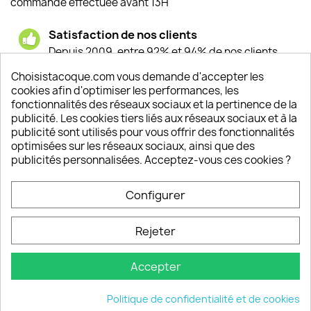
commande effectuée avant 13H
Satisfaction de nos clients
Depuis 2009, entre 92% et 94% de nos clients
sont satisfaits de nos produits
Choisistacoque.com vous demande d'accepter les
cookies afin d'optimiser les performances, les
Un SAV à votre écoute
fonctionnalités des réseaux sociaux et la pertinence de la
Notre SAV est disponible 6/7J de 10h à 18H
publicité. Les cookies tiers liés aux réseaux sociaux et à la
publicité sont utilisés pour vous offrir des fonctionnalités
optimisées sur les réseaux sociaux, ainsi que des
publicités personnalisées. Acceptez-vous ces cookies ?
PRODUITS

Configurer
INFORMATIONS

Rejeter
VOTRE COMPTE

Accepter
INFORMATIONS
keyboard_arrow_down
Politique de confidentialité et de cookies
© 2026 - choisistacoque.com